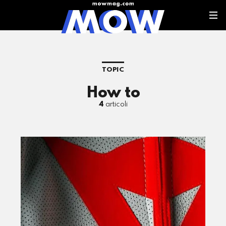
TOPIC
How to
4
articoli