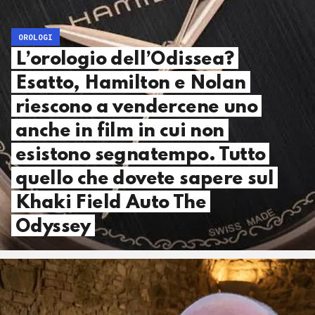
OROLOGI
L’orologio dell’Odissea?
Esatto, Hamilton e Nolan
riescono a vendercene uno
anche in film in cui non
esistono segnatempo. Tutto
quello che dovete sapere sul
Khaki Field Auto The
Odyssey