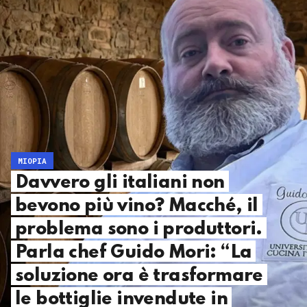
MIOPIA
Davvero gli italiani non
bevono più vino? Macché, il
problema sono i produttori.
Parla chef Guido Mori: “La
soluzione ora è trasformare
le bottiglie invendute in