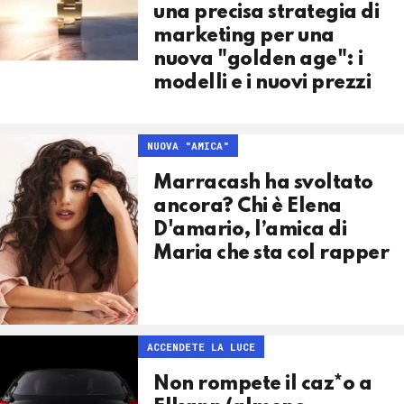
una precisa strategia di
marketing per una
nuova "golden age": i
modelli e i nuovi prezzi
NUOVA "AMICA"
Marracash ha svoltato
ancora? Chi è Elena
D'amario, l’amica di
Maria che sta col rapper
ACCENDETE LA LUCE
Non rompete il caz*o a