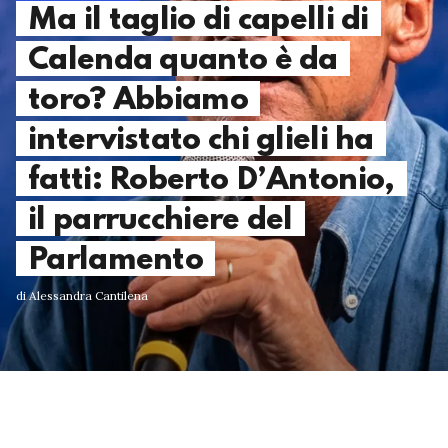
Ma il taglio di capelli di
Calenda quanto è da
toro? Abbiamo
intervistato chi glieli ha
fatti: Roberto D’Antonio,
il parrucchiere del
Parlamento
di Alessandra Cantilena