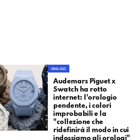
OROLOGI
Audemars Piguet x
Swatch ha rotto
internet: l'orologio
pendente, i colori
improbabili e la
"collezione che
ridefinirà il modo in cui
indossiamo gli orologi"