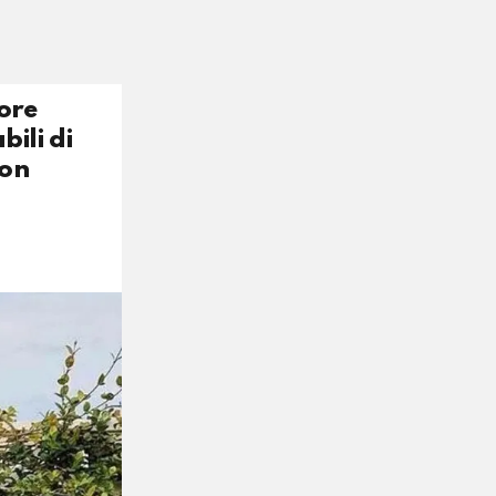
tore
ili di
con