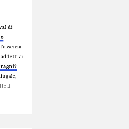
val di
to
,
l'assenza
 addetti ai
rragni?
niugale,
to il