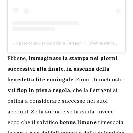
Un post condiviso da Chiara Ferragni ✨ (@chiaraferragni)
E
bbene,
immaginate la stampa nei giorni
successivi alla finale, in assenza della
benedetta lite coniugale.
Fiumi di inchiostro
sul
flop in piena regola
, che la Ferragni si
ostina a considerare successo nei suoi
account. Se la suona e se la canta. Invece
ecco che il salvifico
bonus limone
rimescola
le carte,
svia dal fallimento e dalle polemiche