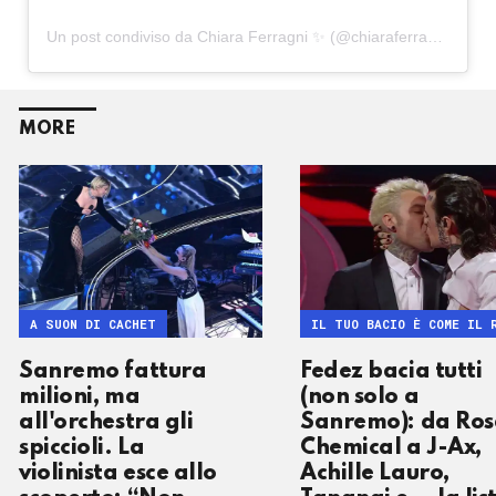
Un post condiviso da Chiara Ferragni ✨ (@chiaraferragni)
MORE
A SUON DI CACHET
IL TUO BACIO È COME IL 
Sanremo fattura
Fedez bacia tutti
milioni, ma
(non solo a
all'orchestra gli
Sanremo): da Ro
spiccioli. La
Chemical a J-Ax,
violinista esce allo
Achille Lauro,