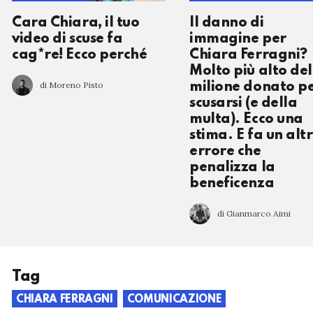
Cara Chiara, il tuo
Il danno di
video di scuse fa
immagine per
cag*re! Ecco perché
Chiara Ferragni?
Molto più alto del
di Moreno Pisto
milione donato p
scusarsi (e della
multa). Ecco una
stima. E fa un alt
errore che
penalizza la
beneficenza
di Gianmarco Aimi
Tag
CHIARA FERRAGNI
COMUNICAZIONE