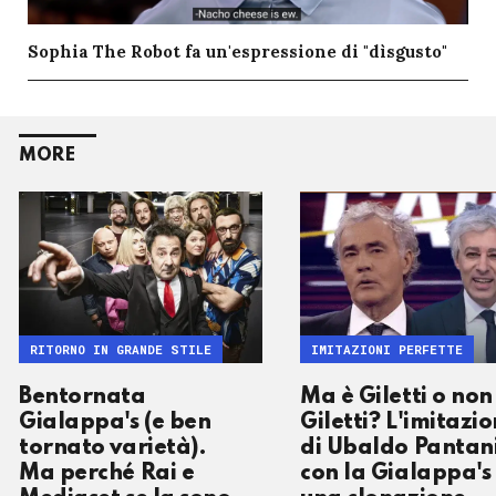
Sophia The Robot fa un'espressione di "dìsgusto"
MORE
RITORNO IN GRANDE STILE
IMITAZIONI PERFETTE
Bentornata
Ma è Giletti o non
Gialappa's (e ben
Giletti? L'imitazi
tornato varietà).
di Ubaldo Pantan
Ma perché Rai e
con la Gialappa's