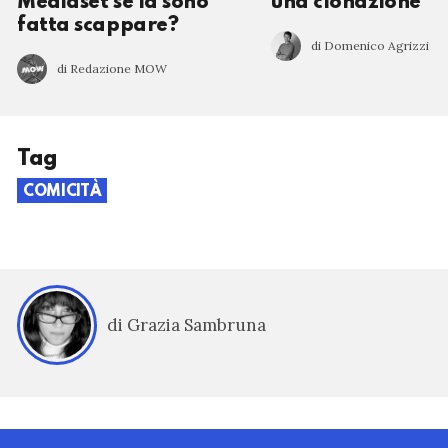
Mediaset se la sono
una clonazione
fatta scappare?
di Domenico Agrizzi
di Redazione MOW
Tag
COMICITÀ
di Grazia Sambruna