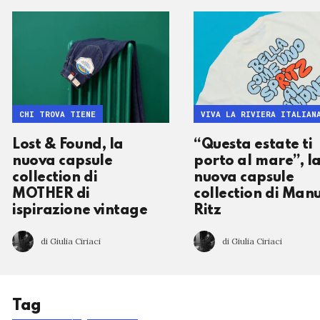
CHI TROVA TIENE
VIVA LA RIVIERA ITALIAN
Lost & Found, la
“Questa estate ti
nuova capsule
porto al mare”, l
collection di
nuova capsule
MOTHER di
collection di Man
ispirazione vintage
Ritz
di Giulia Ciriaci
di Giulia Ciriaci
Tag