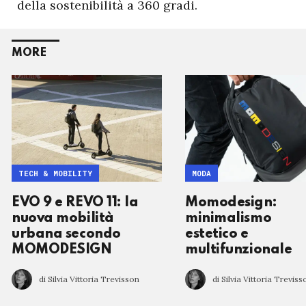
della sostenibilità a 360 gradi.
MORE
TECH & MOBILITY
MODA
EVO 9 e REVO 11: la
Momodesign:
nuova mobilità
minimalismo
urbana secondo
estetico e
MOMODESIGN
multifunzionale
di Silvia Vittoria Trevisson
di Silvia Vittoria Treviss