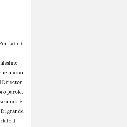
errari e i
imissime
 che hanno
l Director
oro parole,
so anno, è
. Di grande
lato il