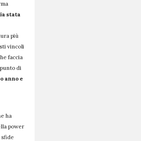
orma
ia stata
tura più
ti vincoli
he faccia
 punto di
so anno e
he ha
ella power
 sfide