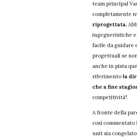
team principal Va
completamente n
riprogettata.
Abb
ingegneristiche e
facile da guidare 
progettuali se no
anche in pista qu
riferimento
la di
che a fine stagio
competitività".
A fronte della par
così commentato l
unit sia congelato