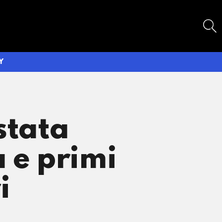
SEARCH
Y
stata
a e primi
i