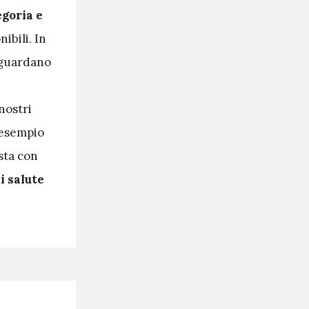
egoria e
ibili. In
iguardano
nostri
 esempio
sta con
i salute