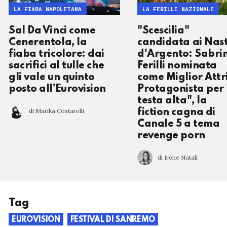
LA FIABA NAPOLETANA
LA FERILLI NAZIONALE
Sal Da Vinci come
"Scescilia"
Cenerentola, la
candidata ai Nast
fiaba tricolore: dai
d'Argento: Sabri
sacrifici al tulle che
Ferilli nominata
gli vale un quinto
come Miglior Attr
posto all’Eurovision
Protagonista per
testa alta", la
di Marika Costarelli
fiction cagna di
Canale 5 a tema
revenge porn
di Irene Natali
Tag
EUROVISION
FESTIVAL DI SANREMO