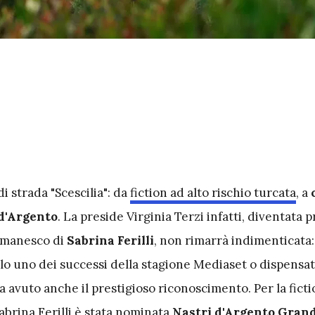
di strada "Scescilia": da
fiction ad alto rischio turcata
, a
 d'Argento
. La preside Virginia Terzi infatti, diventata 
omanesco di
Sabrina Ferilli
, non rimarrà indimenticata:
lo uno dei successi della stagione Mediaset o dispensat
a avuto anche il prestigioso riconoscimento. Per la ficti
Sabrina Ferilli è stata nominata
Nastri d'Argento Grand