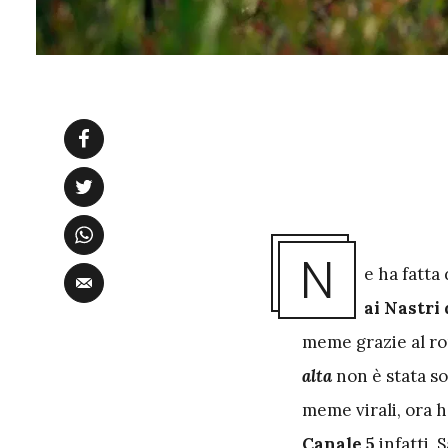
N
e ha fatta 
ai Nastri
meme grazie al r
alta
non è stata so
meme virali, ora h
Canale 5
infatti, 