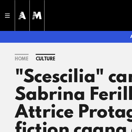
HOME
CULTURE
"Scescilia" c
Sabrina Feril
Attrice Protag
fiction cagna