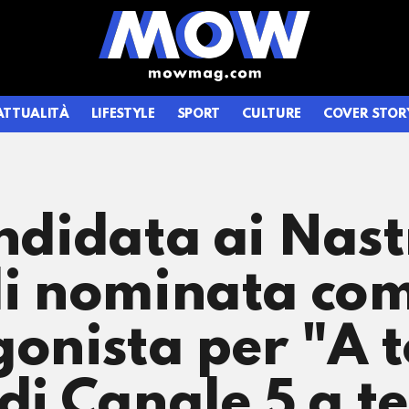
ATTUALITÀ
LIFESTYLE
SPORT
CULTURE
COVER STOR
andidata ai Nast
li nominata co
onista per "A t
 di Canale 5 a 