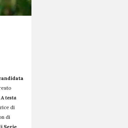
candidata
presto
A testa
rice di
on di
i Serie