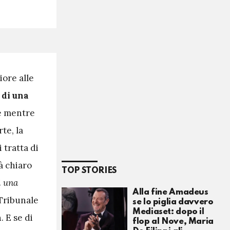
iore alle
 di una
de mentre
te, la
 tratta di
ià chiaro
TOP STORIES
i una
Alla fine Amadeus
 Tribunale
se lo piglia davvero
Mediaset: dopo il
n
. E se di
flop al Nove, Maria