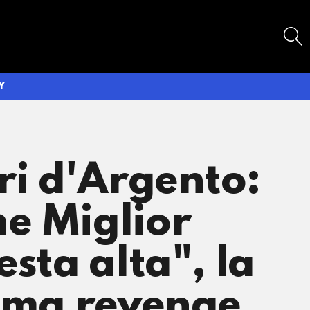
SEARCH
Y
ri d'Argento:
me Miglior
esta alta", la
tema revenge