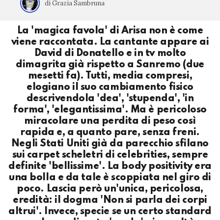
di Grazia Sambruna
La 'magica favola' di Arisa non è come
viene raccontata. La cantante appare ai
David di Donatello e in tv molto
dimagrita già rispetto a Sanremo (due
mesetti fa). Tutti, media compresi,
elogiano il suo cambiamento fisico
descrivendola 'dea', 'stupenda', 'in
forma', 'elegantissima'. Ma è pericoloso
miracolare una perdita di peso così
rapida e, a quanto pare, senza freni.
Negli Stati Uniti già da parecchio sfilano
sui carpet scheletri di celebrities, sempre
definite 'bellissime'. La body positivity era
una bolla e da tale è scoppiata nel giro di
poco. Lascia però un'unica, pericolosa,
eredità: il dogma 'Non si parla dei corpi
altrui'. Invece, specie se un certo standard