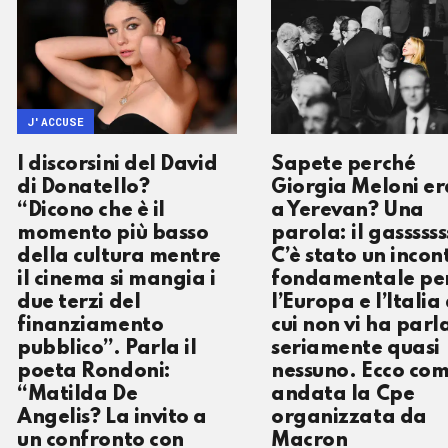
J'ACCUSE
I discorsini del David
Sapete perché
di Donatello?
Giorgia Meloni er
“Dicono che è il
a Yerevan? Una
momento più basso
parola: il gassssss
della cultura mentre
C’è stato un incon
il cinema si mangia i
fondamentale pe
due terzi del
l’Europa e l’Italia 
finanziamento
cui non vi ha parl
pubblico”. Parla il
seriamente quasi
poeta Rondoni:
nessuno. Ecco com
“Matilda De
andata la Cpe
Angelis? La invito a
organizzata da
un confronto con
Macron