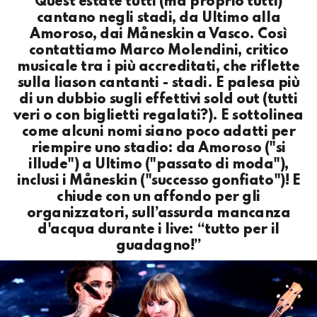
Quest'estate tutti (ma proprio tutti)
cantano negli stadi, da Ultimo alla
Amoroso, dai Måneskin a Vasco. Così
contattiamo Marco Molendini, critico
musicale tra i più accreditati, che riflette
sulla liason cantanti - stadi. E palesa più
di un dubbio sugli effettivi sold out (tutti
veri o con biglietti regalati?). E sottolinea
come alcuni nomi siano poco adatti per
riempire uno stadio: da Amoroso ("si
illude") a Ultimo ("passato di moda"),
inclusi i Måneskin ("successo gonfiato")! E
chiude con un affondo per gli
organizzatori, sull’assurda mancanza
d'acqua durante i live: “tutto per il
guadagno!”