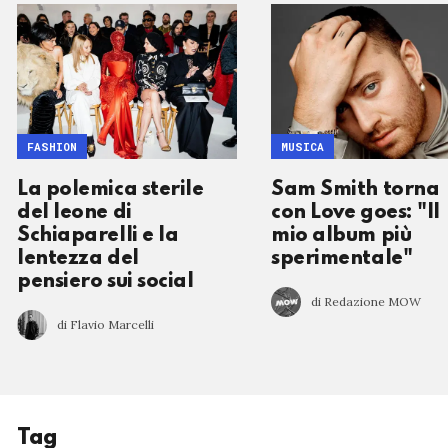
FASHION
MUSICA
La polemica sterile
Sam Smith torna
del leone di
con Love goes: "Il
Schiaparelli e la
mio album più
lentezza del
sperimentale"
pensiero sui social
di Redazione MOW
di Flavio Marcelli
Tag