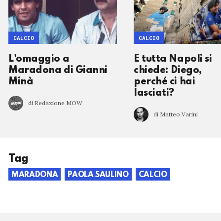
CALCIO
CALCIO
L'omaggio a
E tutta Napoli si
Maradona di Gianni
chiede: Diego,
Minà
perché ci hai
lasciati?
di Redazione MOW
di Matteo Varini
Tag
MARADONA
PAOLA SAULINO
CALCIO