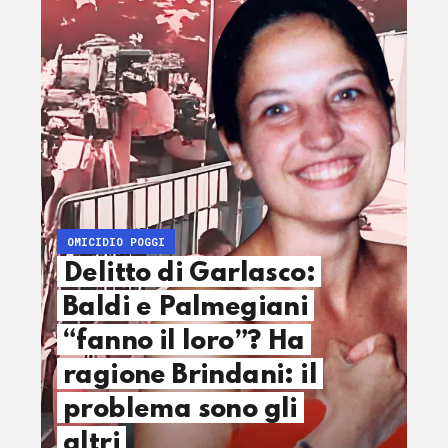
OMICIDIO POGGI
Delitto di Garlasco:
Baldi e Palmegiani
“fanno il loro”? Ha
ragione Brindani: il
problema sono gli
altri