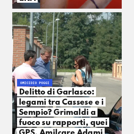
OMICIDIO POGGI
Delitto di Garlasco:
legami tra Cassese e i
Sempio? Grimaldi a
fuoco su rapporti, quei
GPS, Amilcare Adami