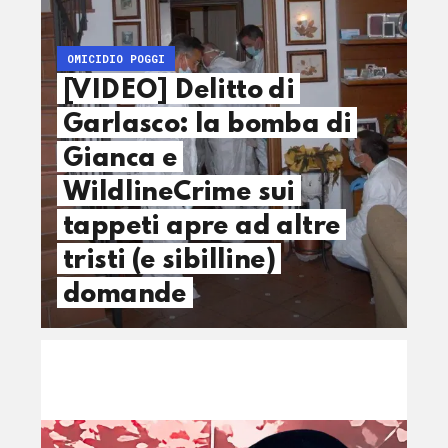
OMICIDIO POGGI
[VIDEO] Delitto di
Garlasco: la bomba di
Gianca e
WildlineCrime sui
tappeti apre ad altre
tristi (e sibilline)
domande