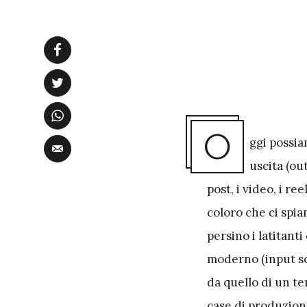
O
ggi possi
uscita (out
post, i video, i ree
coloro che ci spian
persino i latitant
moderno (input soc
da quello di un te
case di produzioni