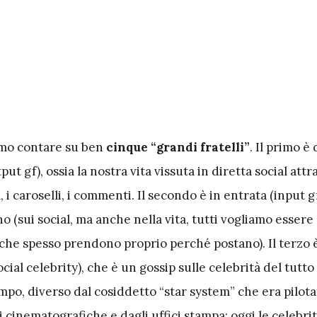
amo contare su ben
cinque “grandi fratelli”
. Il primo è 
put gf), ossia la nostra vita vissuta in diretta social attr
l, i caroselli, i commenti. Il secondo è in entrata (input gf
o (sui social, ma anche nella vita, tutti vogliamo essere 
i che spesso prendono proprio perché postano). Il terzo è
ial celebrity), che è un gossip sulle celebrità del tutto
mpo, diverso dal cosiddetto “star system” che era pilota
 cinematografiche e dagli uffici stampa; oggi le celebr