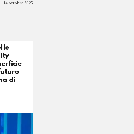
14 ottobre 2025
lle
ity
erficie
futuro
ma di