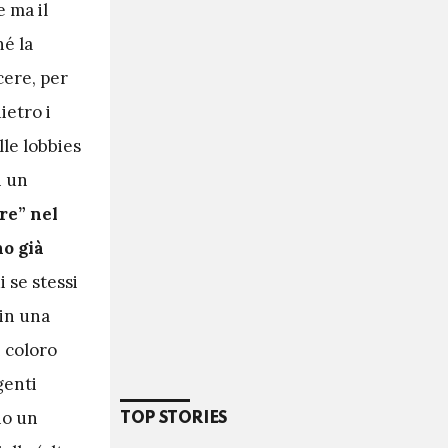
e ma il
hé la
cere, per
ietro i
lle lobbies
i un
re” nel
no già
i se stessi
 in una
i coloro
genti
no un
TOP STORIES