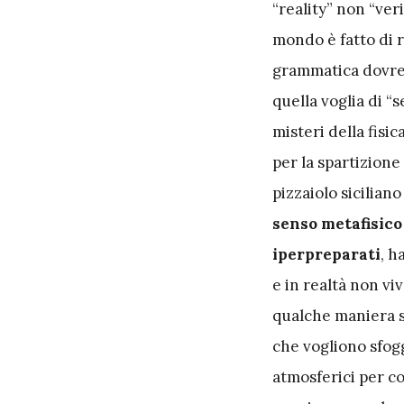
“reality” non “veri
mondo è fatto di r
grammatica dovreb
quella voglia di “s
misteri della fisic
per la spartizione
pizzaiolo siciliano
senso metafisico
iperpreparati
, h
e in realtà non vi
qualche maniera so
che vogliono sfogg
atmosferici per c