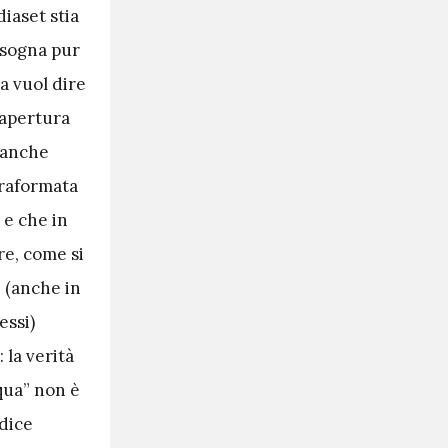
iaset stia
bisogna pur
a vuol dire
n apertura
 anche
rraformata
 e che in
re, come si
e (anche in
essi)
 la verità
 qua” non è
 dice