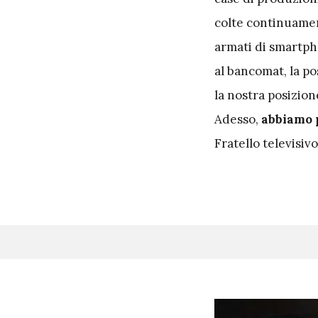
colte continuament
armati di smartpho
al bancomat, la pos
la nostra posizion
Adesso,
abbiamo p
Fratello televisiv