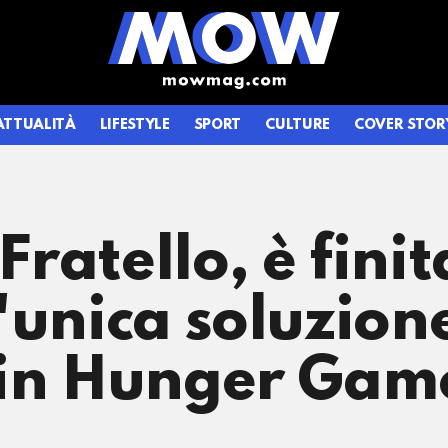
ATTUALITÀ
LIFESTYLE
SPORT
CULTURE
COVER STOR
ratello, è finit
'unica soluzion
 in Hunger Gam