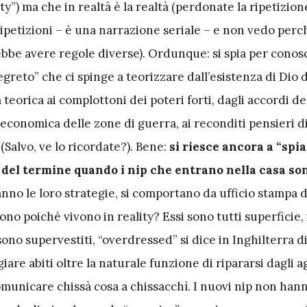
ty”) ma che in realtà è la realtà (perdonate la ripetizion
ipetizioni – è una narrazione seriale – e non vedo perc
be avere regole diverse). Ordunque: si spia per conos
egreto” che ci spinge a teorizzare dall’esistenza di Dio d
a teorica ai complottoni dei poteri forti, dagli accordi de
 economica delle zone di guerra, ai reconditi pensieri d
 (Salvo, ve lo ricordate?). Bene:
si riesce ancora a “spia
 del termine quando i nip che entrano nella casa so
anno le loro strategie, si comportano da ufficio stampa d
vono poiché vivono in reality? Essi sono tutti superficie,
no supervestiti, “overdressed” si dice in Inghilterra d
iare abiti oltre la naturale funzione di ripararsi dagli a
omunicare chissà cosa a chissacchì. I nuovi nip non han