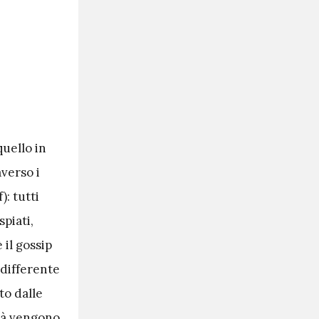
quello in
averso i
): tutti
spiati,
 il gossip
 differente
to dalle
ità vengono