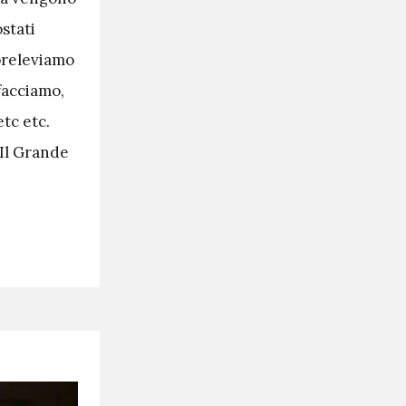
ostati
 preleviamo
 facciamo,
etc etc.
Il Grande