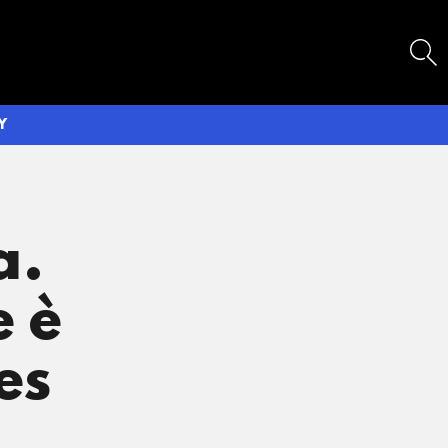
SEARCH
Y
a.
e è
es