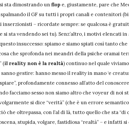
 si sta dimostrando un
flop
e, giustamente, pare che Med
 spalmando il GF su tutti i propri canali e contenitori (
 inserzionisti – ricordate sempre: se qualcosa è gratuit
e si sta vendendo sei tu). Senz’altro, i motivi elencati i
questo insuccesso: spiamo e siamo spiati così tanto che
lcosa che sprofonda nei meandri della psiche oramai te
 (
il reality non è la realtà
) continuo nel quale viviamo
 sanno gestire: hanno messo il reality in mano ‘e creatu
 “spiare”, profondamente connesso all’atto del conoscer
ndo facciamo sesso non siamo altro che voyeur di noi st
olgarmente si dice “verità” (che è un errore semantico:
iò che oltrepassa, con l’al di là, tutto quello che sta “di
scena, stupida, volgare, fastidiosa “realtà” – e infatti si