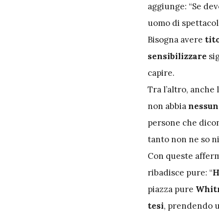
aggiunge: “Se de
uomo di spettacol
Bisogna avere
tit
sensibilizzare
si
capire.
Tra l’altro, anche 
non abbia
nessun
persone che dicono
tanto non ne so ni
Con queste affer
ribadisce pure: “
H
piazza pure
Whit
tesi
, prendendo u