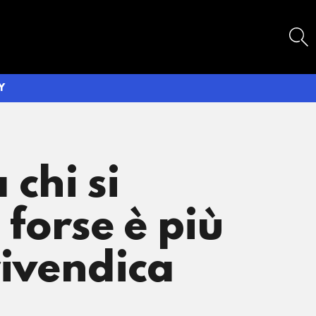
SEARCH
Y
chi si
forse è più
rivendica