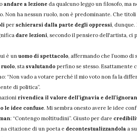
vo
andare a lezione
da qualcuno leggo un filosofo, ma 
o. Non ha nessun ruolo, non è predominante. Che titoli 
oli
per
schierarsi dalla parte degli oppressi
, dunque.
gnifica
dare lezioni
, secondo il pensiero dell'artista, ci 
lui è un
uomo di spettacolo
, affermando che l’uomo di 
 ruolo
, sta
svalutando
perfino se stesso. Esattamente 
: “Non vado a votare perché il mio voto non fa la diffe
ente di politica”.
mazioni
rivendica il valore dell’ignavia e dell’ignora
o le idee confuse
. Mi sembra onesto avere le idee confu
man
: “Contengo moltitudini”. Giusto per dare
credibili
na citazione di un poeta e
decontestualizzandola
a s