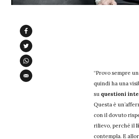
“Provo sempre un
quindi ha una visi
su
questioni inte
Questa è un’affe
con il dovuto rispe
rilievo, perché il
l
contempla. E allo