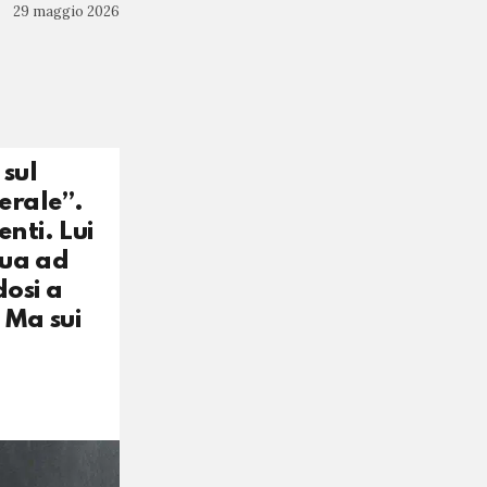
29 maggio 2026
 sul
erale”.
nti. Lui
nua ad
dosi a
 Ma sui