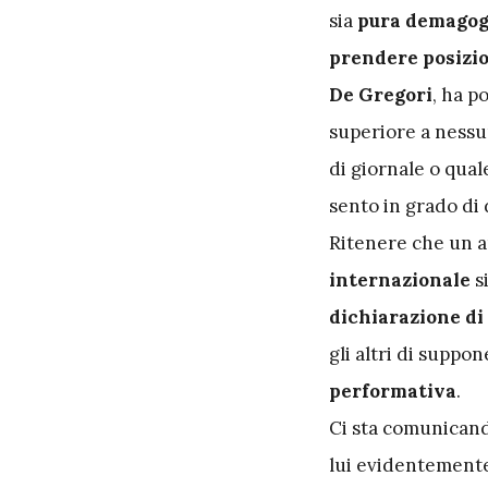
sia
pura demagog
prendere posizi
De Gregori
, ha p
superiore a nessu
di giornale o qua
sento in grado di 
Ritenere che un a
internazionale
s
dichiarazione di
gli altri di suppo
performativa
.
Ci sta comunicand
lui evidentemente