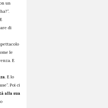
non un
ha?”.
 E
pare di
spettacolo
come le
renza. E
nza
. E lo
se”. Poi ci
tà alla sua
uo