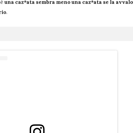
hé
una caz*ata sembra meno una caz*ata se la avvalo
rio
.