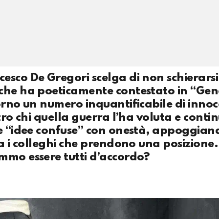
sco De Gregori scelga di non schierarsi
 che ha poeticamente contestato in “Gen
orno un numero inquantificabile di innoce
tro chi quella guerra l’ha voluta e conti
ue “idee confuse” con onestà, appoggian
sta i colleghi che prendono una posizione.
mmo essere tutti d’accordo?