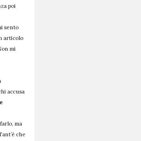
nza poi
mi sento
n articolo
 Non mi
a
chi accusa
e
farlo, ma
Tant’è che