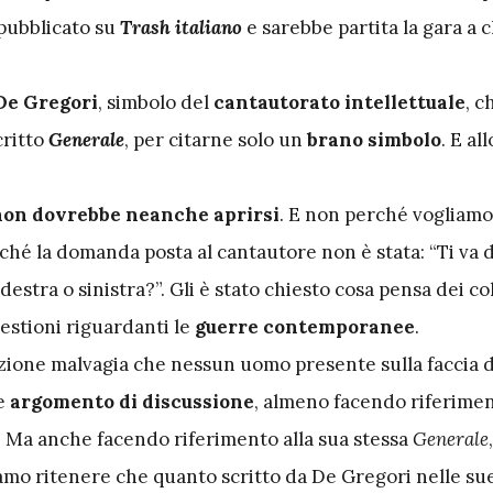
 pubblicato su
Trash italiano
e sarebbe partita la gara a c
e Gregori
, simbolo del
cantautorato intellettuale
, c
critto
Generale
, per citarne solo un
brano simbolo
. E al
non dovrebbe neanche aprirsi
. E non perché vogliamo
ché la domanda posta al cantautore non è stata: “Ti va d
 destra o sinistra?”. Gli è stato chiesto cosa pensa dei co
estioni riguardanti le
guerre contemporanee
.
’azione malvagia che nessun uomo presente sulla faccia d
e
argomento di discussione
, almeno facendo riferimen
. Ma anche facendo riferimento alla sua stessa
Generale
mo ritenere che quanto scritto da De Gregori nelle su