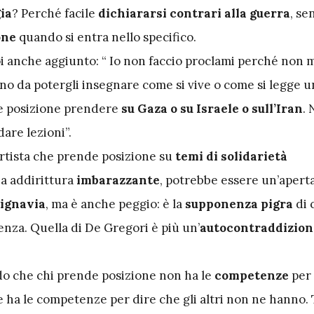
ia
? Perché facile
dichiararsi contrari alla guerra
, se
one
quando si entra nello specifico.
oi anche aggiunto: “ Io non faccio proclami perché non 
no da potergli insegnare come si vive o come si legge u
le posizione prendere
su Gaza o su Israele o sull’Iran
.
dare lezioni”.
rtista che prende posizione su
temi di solidarietà
ia addirittura
imbarazzante
, potrebbe essere un’apert
 ignavia
, ma è anche peggio: è la
supponenza pigra
di 
nenza. Quella di De Gregori è più un’
autocontraddizion
o che chi prende posizione non ha le
competenze
per 
 ha le competenze per dire che gli altri non ne hanno. 