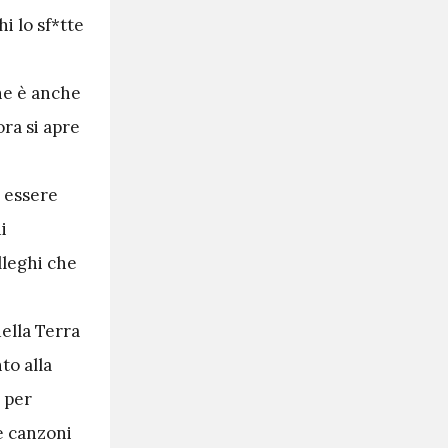
hi lo sf*tte
he è anche
lora si apre
 essere
i
lleghi che
ella Terra
to alla
, per
e canzoni