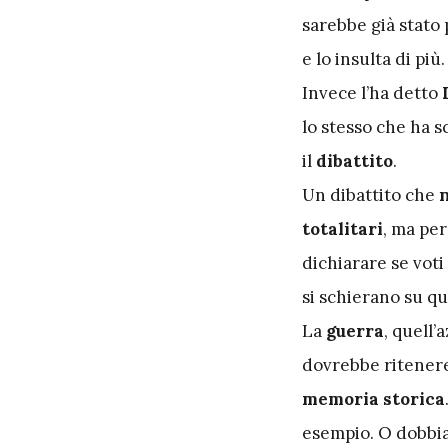
sarebbe già stato
e lo insulta di più.
Invece l’ha detto
D
lo stesso che ha s
il
dibattito
.
Un dibattito che
totalitari
, ma per
dichiarare se voti
si schierano su qu
La
guerra
, quell
dovrebbe ritener
memoria storica
esempio. O dobbia