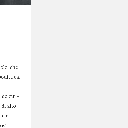
olo, che
podittica,
, da cui -
 di alto
n le
post