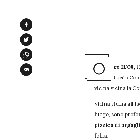
O
re 21:08, 
Costa Conc
vicina vicina la C
Vicina vicina all'I
luogo, sono prof
pizzico di orgogl
follia.