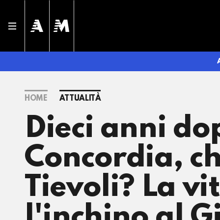
HOME
ATTUALITÀ
Dieci anni do
Concordia, ch
Tievoli? La vi
l'inchino al G