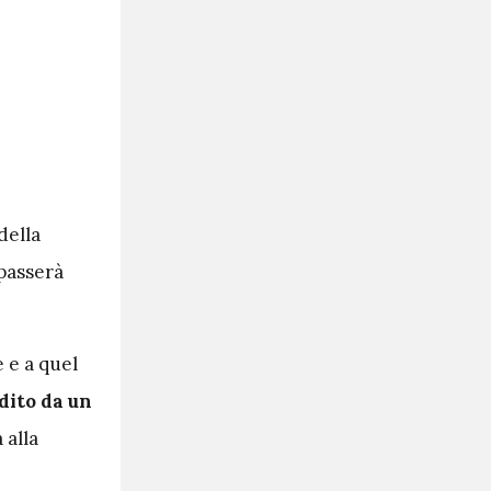
della
 passerà
e e a quel
dito da un
 alla