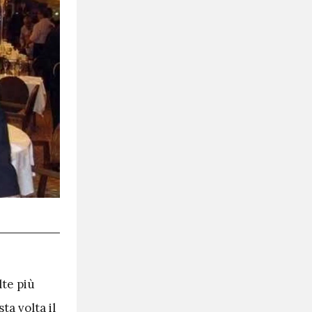
lte più
ta volta il