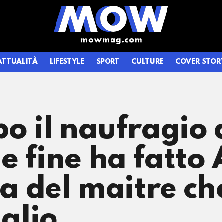
ATTUALITÀ
LIFESTYLE
SPORT
CULTURE
COVER STOR
po il naufragio 
e fine ha fatto
ta del maitre ch
iglio