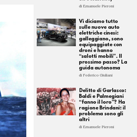
di Emanuele Pieroni
Vi diciamo tutto
sulle nuove auto
elettriche cinesi:
galleggiano, sono
equipaggiate con
droni e hanno
“salotti mobili”. Il
prossimo passo? La
guida autonoma
di Federico Giuliani
Delitto di Garlasco:
Baldi e Palmegiani
“fanno il loro”? Ha
ragione Brindani: il
problema sono gli
altri
di Emanuele Pieroni