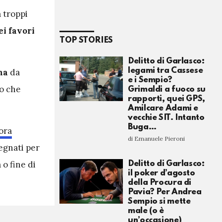
a troppi
ei favori
TOP STORIES
Delitto di Garlasco:
legami tra Cassese
na
da
e i Sempio?
io che
Grimaldi a fuoco su
rapporti, quei GPS,
Amilcare Adami e
vecchie SIT. Intanto
Buga…
ora
di Emanuele Pieroni
egnati per
 o fine di
Delitto di Garlasco:
il poker d’agosto
della Procura di
Pavia? Per Andrea
Sempio si mette
male (o è
un’occasione)