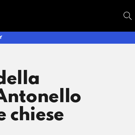
SEARCH
Y
della
 Antonello
e chiese