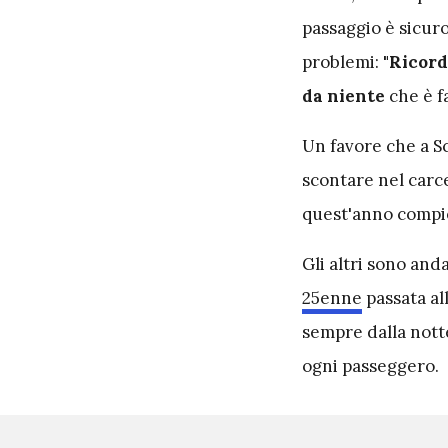
passaggio è sicuro
problemi:
"Ricorda
da niente
che è f
Un favore che a S
scontare nel carc
quest'anno compi
Gli altri sono and
25enne
passata al
sempre dalla notte
ogni passeggero.