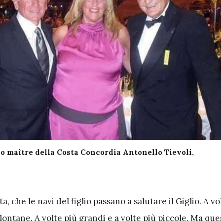
apo maître della Costa Concordia Antonello Tievoli,
ta, che le navi del figlio passano a salutare il Giglio. A vo
 lontane. A volte più grandi e a volte più piccole. Ma ques