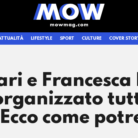
ATTUALITÀ
LIFESTYLE
SPORT
CULTURE
COVER STOR
i e Francesca 
rganizzato tutt
 Ecco come potr