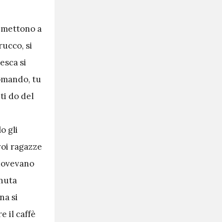
i mettono a
rucco, si
esca si
omando, tu
 ti do del
o gli
voi ragazze
 dovevano
enuta
na si
e il caffè