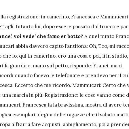
della registrazione: in camerino, Francesca e Mammucar
ettagli. Intanto lui, dopo essere passato dal trucco e par
nce’, voi vede’ che famo er botto?
A quel punto Franc
cari abbia davvero capito l’antifona: Oh, Teo, mi racc
 che io, qui in camerino, ero una cosa e poi, lì in studio,
 la guarda e, mano sul petto, risponde: Franci, ma ci
cordi quando facevo le telefonate e prendevo per il cul
cesca: Eccerto che me ricordo. Mammucari: Certo che 
 una marcia in più. Registrazione: le cose vanno come
mmucari, Francesca fa la bravissima, mostra di avere t
logica esemplari, degna delle ragazze che il sabato matti
ropa all’Eur a fare acquisti, abbigliamento, poi a prender