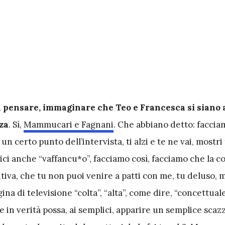
 pensare, immaginare che Teo e Francesca si siano 
za
. Sì,
Mammucari e Fagnani
. Che abbiano detto: faccia
un certo punto dell’intervista, ti alzi e te ne vai, mostri 
 dici anche “vaffancu*o”, facciamo così, facciamo che la c
intiva, che tu non puoi venire a patti con me, tu deluso, m
gina di televisione “colta”, “alta”, come dire, “concettual
e in verità possa, ai semplici, apparire un semplice scaz