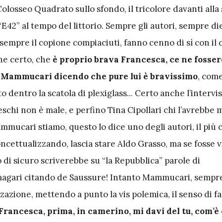
 Colosseo Quadrato sullo sfondo, il tricolore davanti alla
 “E42” al tempo del littorio. Sempre gli autori, sempre di
empre il copione compiaciuti, fanno cenno di sì con il c
he certo, che
è proprio brava Francesca, ce ne fosse
o Mammucari dicendo che pure lui è bravissimo
, com
o dentro la scatola di plexiglass... Certo anche l’intervi
schi non è male, e perfino Tina Cipollari chi l’avrebbe m
ucari stiamo, questo lo dice uno degli autori, il più c
ncettualizzando, lascia stare Aldo Grasso, ma se fosse 
di sicuro scriverebbe su “la Repubblica” parole di
agari citando de Saussure! Intanto Mammucari, sempr
zazione, mettendo a punto la vis polemica, il senso di fa
Francesca, prima, in camerino, mi davi del tu, com’è