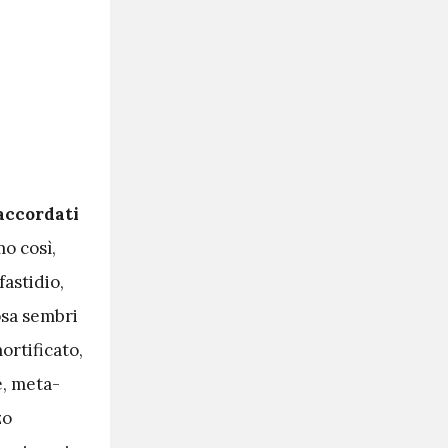
accordati
mo così,
fastidio,
osa sembri
ortificato,
e, meta-
zo