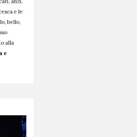
ri, anzi,
cesca e le
o, bello,
osso
o alla
a e