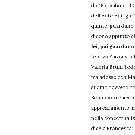
da “Palombini”, il
dell’Ente Eur, già
quinte, guardano s
dicono appunto c
lei, poi guardan
teneva Flavia Vent
Valeria Bruni Tede
ma adesso con Mamm
stiamo davvero co
Beniamino Placido 
apprezzamento, m
nella concettualiz
dice a Francesca: