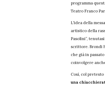
programma
quest
Teatro Franco Par
L'idea della mess
artistico della ra
Pasolini”, tenutas
scrittore. Brondi 
che già in passato
coinvolgere anche
Così, col pretest
una chiacchiera