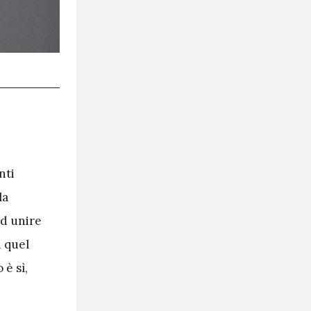
nti
la
ad unire
i quel
 è sì,