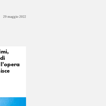
29 maggio 2022
imi,
di
ll'opera
isce