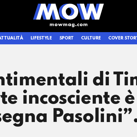
ATTUALITÀ
LIFESTYLE
SPORT
CULTURE
COVER STOR
ntimentali di T
te incosciente è
nsegna Pasolini”.