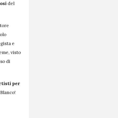
iosi
del
ttore
aolo
egista e
eme, visto
so di
rtisti per
 Blanco!