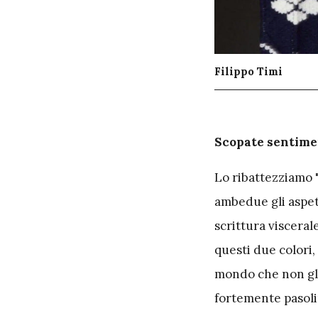
Filippo Timi
S
copate sentiment
Lo ribattezziamo "
ambedue gli aspetti
scrittura visceral
questi due colori,
mondo che non gli 
fortemente pasoli