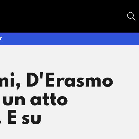
SEARCH
Y
imi, D'Erasmo
 un atto
 E su