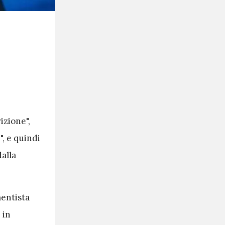
izione",
, e quindi
dalla
mentista
 in