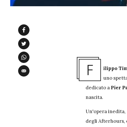
F
ilippo Ti
uno spetta
dedicato a
Pier P
nascita.
Un'opera inedita,
degli Afterhours,