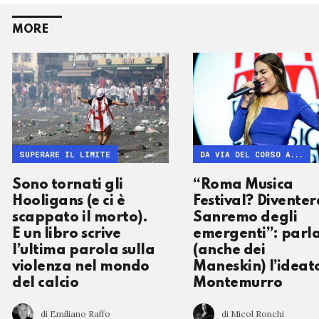
MORE
SUPERARE IL LIMITE
DA VIA DEL CORSO A...
Sono tornati gli
“Roma Musica
Hooligans (e ci è
Festival? Diventerà
scappato il morto).
Sanremo degli
E un libro scrive
emergenti”: parl
l’ultima parola sulla
(anche dei
violenza nel mondo
Maneskin) l’ideat
del calcio
Montemurro
di Emiliano Raffo
di Micol Ronchi