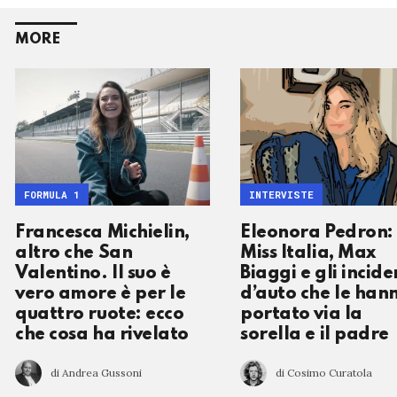
MORE
FORMULA 1
INTERVISTE
Francesca Michielin,
Eleonora Pedron:
altro che San
Miss Italia, Max
Valentino. Il suo è
Biaggi e gli incide
vero amore è per le
d’auto che le han
quattro ruote: ecco
portato via la
che cosa ha rivelato
sorella e il padre
di Andrea Gussoni
di Cosimo Curatola