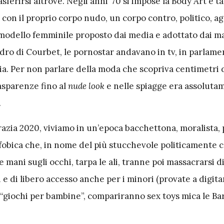
asferirsi altrove. Negli anni ’70 si impose la Body Art e t
con il proprio corpo nudo, un corpo contro, politico, a
 modello femminile proposto dai media e adottato dai m
dro di Courbet, le pornostar andavano in tv, in parlamen
a. Per non parlare della moda che scopriva centimetri d
asparenze fino al
nude look
e nelle spiagge era assoluta
.
razia 2020, viviamo in un’epoca bacchettona, moralista, 
fobica che, in nome del più stucchevole politicamente c
 mani sugli occhi, tarpa le ali, tranne poi massacrarsi d
i e di libero accesso anche per i minori (provate a digita
“giochi per bambine”, compariranno sex toys mica le Bar