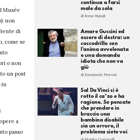
continua a farsi
male da sola
 al Musée
di Irene Natali
o): non
iente di
Amare Guccini ed
essere di destra: un
to, come se
coccodrillo con
l'anima avvelenata
sto
e una domanda
idiota che non va
pri o non
giù
ato un post
di Emanuele Pieroni
 in
Sal Da Vinci si è
rotto il ca*zo e ha
ragione. Se pensate
che prendere in
i
braccio una
bambina disabile
opere a
sia un orrore, il
esto passo
problema siete voi
di Marika Costarelli