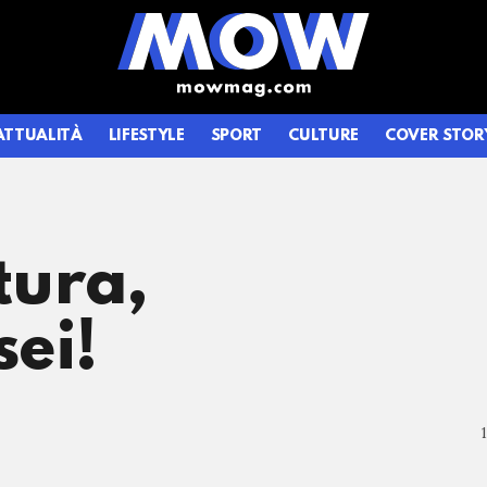
ATTUALITÀ
LIFESTYLE
SPORT
CULTURE
COVER STOR
tura,
ei!