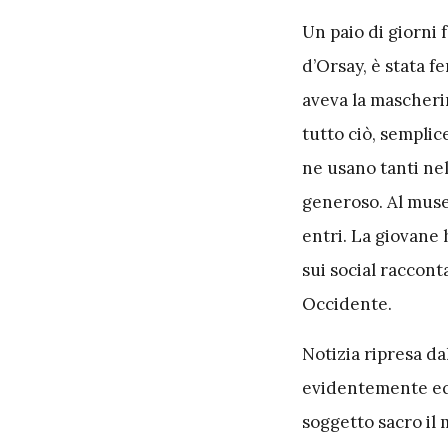
U
n paio di giorni 
d’Orsay, è stata f
aveva la mascheri
tutto ciò, semplic
ne usano tanti nel
generoso. Al museo
entri. La giovane 
sui social raccont
Occidente.
Notizia ripresa dal
evidentemente eq
soggetto sacro il 