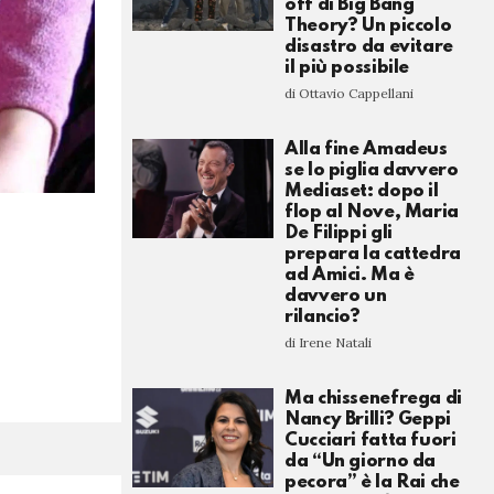
off di Big Bang
Theory? Un piccolo
disastro da evitare
il più possibile
di Ottavio Cappellani
Alla fine Amadeus
se lo piglia davvero
Mediaset: dopo il
flop al Nove, Maria
De Filippi gli
prepara la cattedra
ad Amici. Ma è
davvero un
rilancio?
di Irene Natali
Ma chissenefrega di
Nancy Brilli? Geppi
Cucciari fatta fuori
da “Un giorno da
pecora” è la Rai che