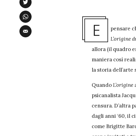
E
pensare ch
L’origine 
allora (il quadro 
maniera così reali
la storia dell’arte
Quando
L’origine
a
psicanalista Jacq
censura. D’altra pa
dagli anni ‘60, i
come Brigitte Bardo