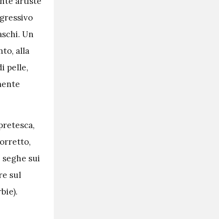
ante artiste
ggressivo
aschi. Un
to, alla
i pelle,
mente
pretesca,
orretto,
i seghe sui
re sul
bie).