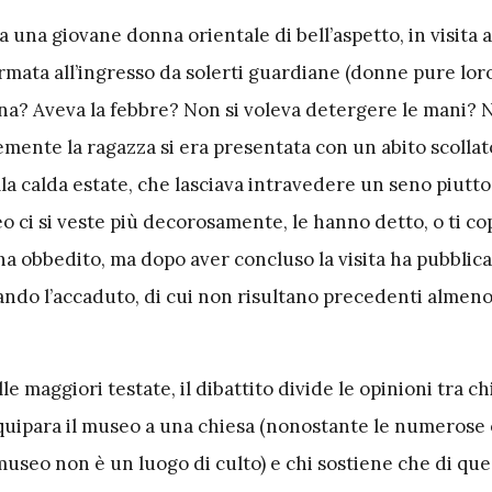
fa una giovane donna orientale di bell’aspetto, in visita
ermata all’ingresso da solerti guardiane (donne pure lor
na? Aveva la febbre? Non si voleva detergere le mani? N
emente la ragazza si era presentata con un abito scolla
la calda estate, che lasciava intravedere un seno piutto
 ci si veste più decorosamente, le hanno detto, o ti co
ha obbedito, ma dopo aver concluso la visita ha pubblic
ando l’accaduto, di cui non risultano precedenti almeno
le maggiori testate, il dibattito divide le opinioni tra ch
uipara il museo a una chiesa (nonostante le numerose 
museo non è un luogo di culto) e chi sostiene che di qu