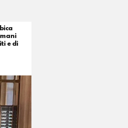
bica
e mani
ti e di