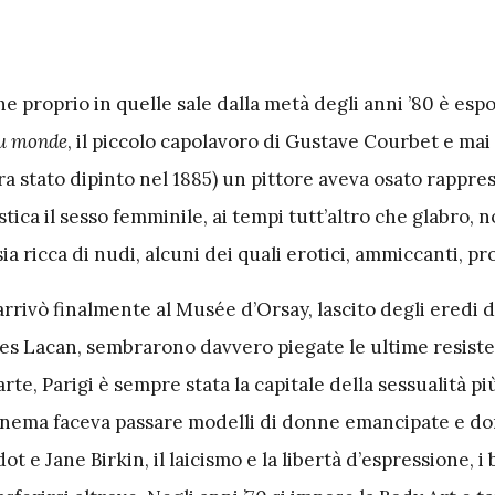
e proprio in quelle sale dalla metà degli anni ’80 è esp
du monde
, il piccolo capolavoro di Gustave Courbet e mai
era stato dipinto nel 1885) un pittore aveva osato rappre
stica il sesso femminile, ai tempi tutt’altro che glabro,
 sia ricca di nudi, alcuni dei quali erotici, ammiccanti, pr
rrivò finalmente al Musée d’Orsay, lascito degli eredi d
ues Lacan, sembrarono davvero piegate le ultime resiste
rte, Parigi è sempre stata la capitale della sessualità più
l cinema faceva passare modelli di donne emancipate e do
t e Jane Birkin, il laicismo e la libertà d’espressione, i 