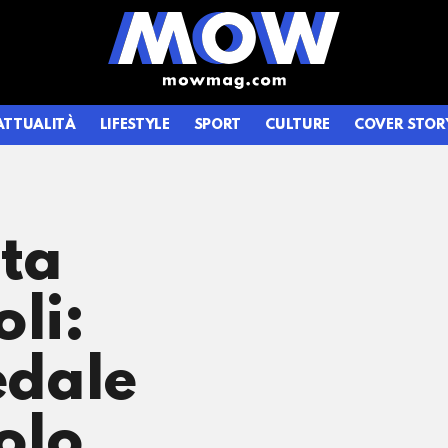
ATTUALITÀ
LIFESTYLE
SPORT
CULTURE
COVER STOR
ta
li:
edale
tolo