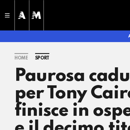
HOME
SPORT
Paurosa cadu
per Tony Cairo
finisce in osp
e il decimo ti