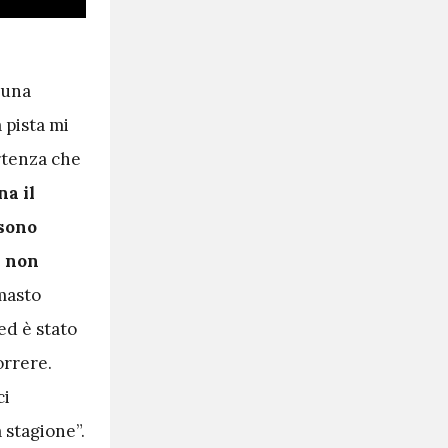
 una
 pista mi
artenza che
a il
 sono
é non
masto
ed è stato
orrere.
ci
 stagione”.