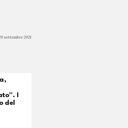
20 settembre 2021
a,
to”. I
o del