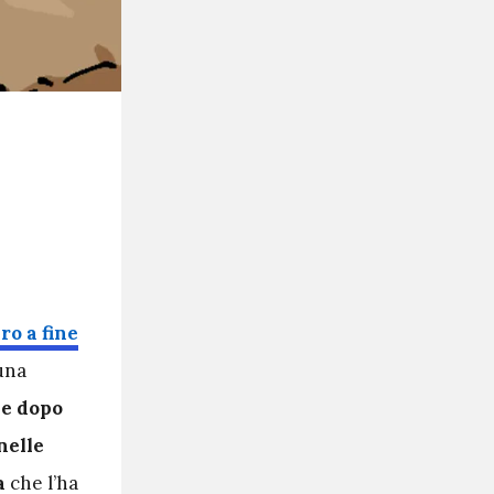
ro a fine
una
he dopo
nelle
a
che l’ha