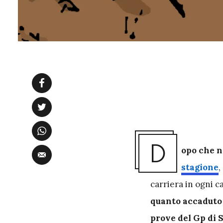
D
opo che n
stagione
,
carriera in ogni c
quanto accaduto n
prove del Gp di 