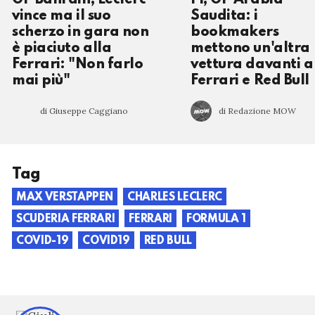
GP Bahrain, Leclerc
F1, GP Arabia
vince ma il suo
Saudita: i
scherzo in gara non
bookmakers
è piaciuto alla
mettono un'altra
Ferrari: "Non farlo
vettura davanti a
mai più"
Ferrari e Red Bull
di Giuseppe Caggiano
di Redazione MOW
Tag
MAX VERSTAPPEN
CHARLES LECLERC
SCUDERIA FERRARI
FERRARI
FORMULA 1
COVID-19
COVID19
RED BULL