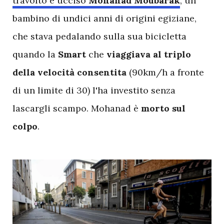
travolto e ucciso
Mohanad Moubarak
, un
bambino di undici anni di origini egiziane,
che stava pedalando sulla sua bicicletta
quando la
Smart
che
viaggiava al triplo
della velocità consentita
(90km/h a fronte
di un limite di 30) l'ha investito senza
lascargli scampo. Mohanad è
morto sul
colpo
.