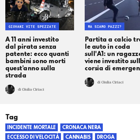
GIOVANI VITE SPEZZATE
MA SIAMO PAZZI?
A 11 anni investito
Partita a calcio t
dal pirata senza
le auto in coda
patente: ecco quanti
sull'A1: un ragazz
bambini sono morti
viene investito sul
quest’anno sulla
corsia di emerge
strada
di Giulia Ciriaci
di Giulia Ciriaci
Tag
INCIDENTE MORTALE
CRONACA NERA
ECCESSO DI VELOCITÀ
CANNABIS
DROGA