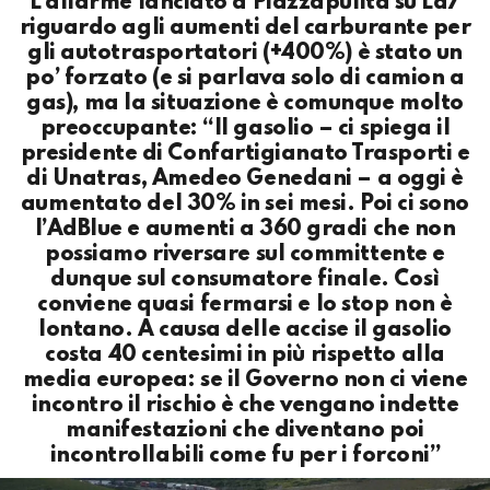
L’allarme lanciato a Piazzapulita su La7
riguardo agli aumenti del carburante per
gli autotrasportatori (+400%) è stato un
po’ forzato (e si parlava solo di camion a
gas), ma la situazione è comunque molto
preoccupante: “Il gasolio – ci spiega il
presidente di Confartigianato Trasporti e
di Unatras, Amedeo Genedani – a oggi è
aumentato del 30% in sei mesi. Poi ci sono
l’AdBlue e aumenti a 360 gradi che non
possiamo riversare sul committente e
dunque sul consumatore finale. Così
conviene quasi fermarsi e lo stop non è
lontano. A causa delle accise il gasolio
costa 40 centesimi in più rispetto alla
media europea: se il Governo non ci viene
incontro il rischio è che vengano indette
manifestazioni che diventano poi
incontrollabili come fu per i forconi”