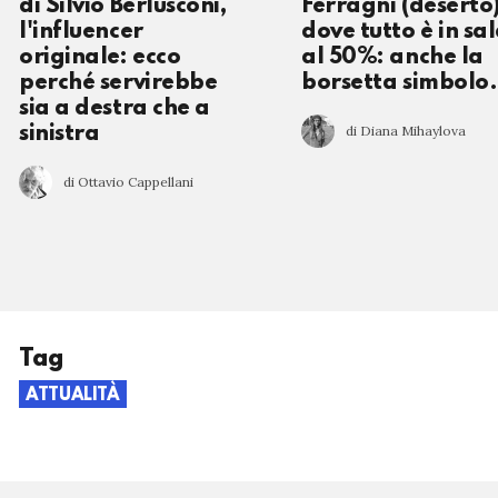
di Silvio Berlusconi,
Ferragni (deserto)
l'influencer
dove tutto è in sa
originale: ecco
al 50%: anche la
perché servirebbe
borsetta simbolo.
sia a destra che a
di Diana Mihaylova
sinistra
di Ottavio Cappellani
Tag
ATTUALITÀ