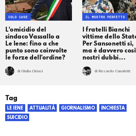
COLD CASE
IL MOSTRO PERFETTO
L'omicidio del
I fratelli Bianchi
sindaco Vassallo a
vittime dello Stat
Le Iene: fino a che
Per Sansonetti sì,
punto sono coinvolte
ma è davvero così
le forze dell’ordine?
nostri dubbi...
di Giulia Ciriaci
di Riccardo Canaletti
Tag
LE IENE
ATTUALITÀ
GIORNALISMO
INCHIESTA
SUICIDIO