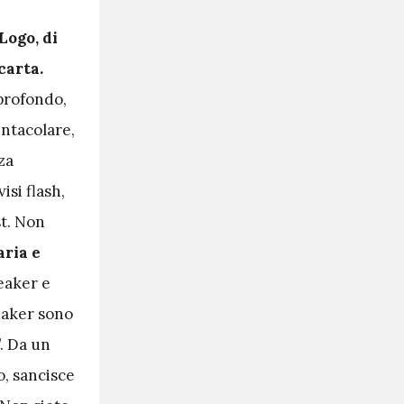
Logo, di
carta.
profondo,
entacolare,
zza
isi flash,
st. Non
aria e
eaker e
eaker sono
”. Da un
vo, sancisce