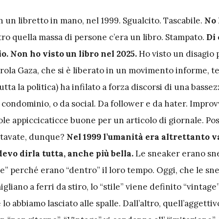
 un libretto in mano, nel 1999. Sgualcito. Tascabile.
No 
tro quella massa di persone c’era un libro. Stampato.
Di 
. Non ho visto un libro nel 2025.
Ho visto un disagio 
rola Gaza, che si è liberato in un movimento informe, t
(tutta la politica) ha infilato a forza discorsi di una basse
a condominio, o da social. Da follower e da hater. Improvv
le appiccicaticce buone per un articolo di giornale. Po
ettavate, dunque?
Nel 1999 l’umanità era altrettanto v
devo dirla tutta, anche più bella.
Le sneaker erano sn
e” perché erano “dentro” il loro tempo. Oggi, che le sn
gliano a ferri da stiro, lo “stile” viene definito “vintage
le lo abbiamo lasciato alle spalle. Dall’altro, quell’aggetti