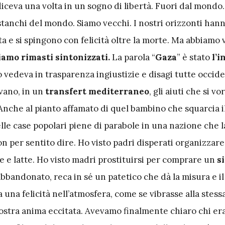
diceva una volta in un sogno di libertà. Fuori dal mondo.
stanchi del mondo. Siamo vecchi. I nostri orizzonti han
a e si spingono con felicità oltre la morte. Ma abbiamo v
iamo rimasti sintonizzati.
La parola “
Gaza
” è stato
l’
 vedeva in trasparenza ingiustizie e disagi tutte occiden
vano, in un
transfert mediterraneo
, gli aiuti che si v
Anche al pianto affamato di quel bambino che squarcia i
lle case popolari piene di parabole in una nazione che 
n per sentito dire. Ho visto padri disperati organizzare
 e latte. Ho visto madri prostituirsi per comprare un
s
bbandonato, reca in sé un patetico che dà la misura e il
a una felicità nell’atmosfera, come se vibrasse alla stess
ostra anima eccitata. Avevamo finalmente chiaro chi era