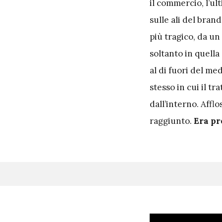
il commercio, l’ult
sulle ali del bran
più tragico, da un
soltanto in quella
al di fuori del me
stesso in cui il tr
dall’interno. Affl
raggiunto.
Era pr