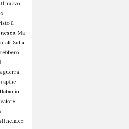
 Il nuovo
no
isto il
innesco
. Ma
tali. Sulla
orrebbero
l
la guerra
 rapine
illabario
 valore
a
 il nemico: