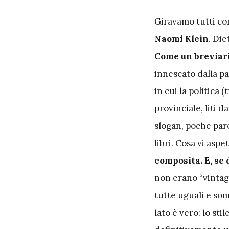
G
iravamo tutti con
Naomi Klein
. Die
Come un breviario
innescato dalla pa
in cui la politica 
provinciale, liti d
slogan, poche paro
libri. Cosa vi asp
composita. E, se 
non erano “vintag
tutte uguali e somi
lato è vero: lo sti