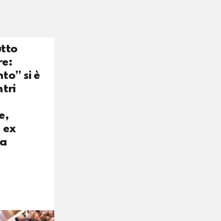
utto
re:
to” si è
tri
e,
 ex
da
: