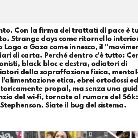
o. Con la firma dei trattati di pace è t
to. Strange days come ritornello interio
o Logo a Gaza come innesco, il “movimen
ari di carta. Perché dentro c’è tutto: Cen
onisti, black bloc e destra, odiatori di
atori della sopraffazione fisica, mental
r l’alimentazione etica, ebrei ortodossi ed
ù storicamente propal, ma senza una gui
nzio del wi‑fi, tornate al rumore del 56k
Stephenson. Siate il bug del sistema.