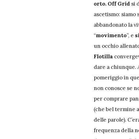
orto. Off Grid
si 
ascetismo: siamo 
abbandonato la vit
“
movimento
”, e
s
un occhio allenato
Flotilla
converge
dare a chiunque. 
pomeriggio in que
non conosce se no
per comprare pane
(che bel termine a
delle parole). C’er
frequenza della n