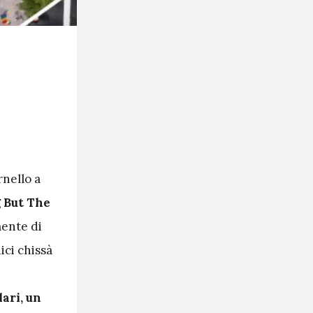
rnello a
g But The
mente di
ici chissà
lari, un