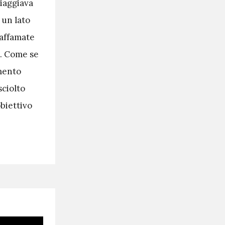
viaggiava
 un lato
 affamate
i. Come se
omento
sciolto
obiettivo