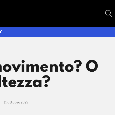
SEARCH
Y
l movimento? O
ltezza?
11 ottobre 2025