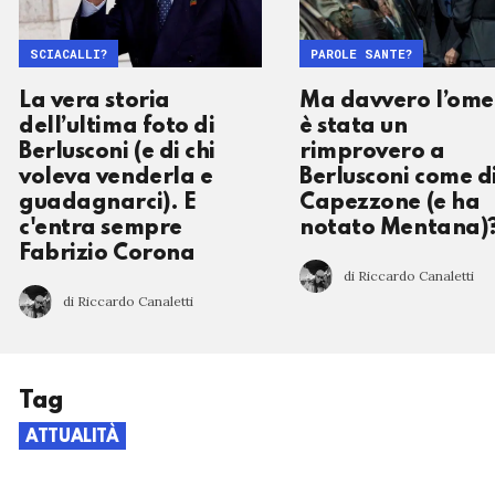
SCIACALLI?
PAROLE SANTE?
La vera storia
Ma davvero l’ome
dell’ultima foto di
è stata un
Berlusconi (e di chi
rimprovero a
voleva venderla e
Berlusconi come d
guadagnarci). E
Capezzone (e ha
c'entra sempre
notato Mentana)
Fabrizio Corona
di Riccardo Canaletti
di Riccardo Canaletti
Tag
ATTUALITÀ