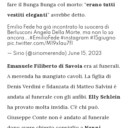
fare il Bunga Bunga col morto: “
erano tutti
vestiti eleganti
” avrebbe detto.
Emilio Fede ha già incontrato la suocera di
Berlusconi Angela Della Morte, ma non lo sa
ancora...
#EmilioFede
#instagram
#15giugno
pic.twitter.com/M19x1au7f1
— Sirio (@siriomerenda)
June 15, 2023
E
manuele Filiberto di Savoia
era ai funerali.
A merenda ha mangiato cavoli. La figlia di
Denis Verdini e fidanzata di Matteo Salvini è
andata al funerale con gli anfibi.
Elly Schlein
ha provato molta invidia. C’è chi può.
Giuseppe Conte non è andato al funerale
dopo avere chiesto consiglio a
Nanni