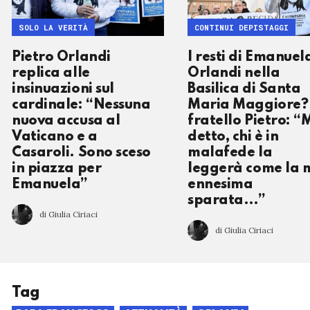
SOLO LA VERITÀ
CONTINUI DEPISTAGGI
Pietro Orlandi
I resti di Emanuel
replica alle
Orlandi nella
insinuazioni sul
Basilica di Santa
cardinale: “Nessuna
Maria Maggiore? 
nuova accusa al
fratello Pietro: “
Vaticano e a
detto, chi è in
Casaroli. Sono sceso
malafede la
in piazza per
leggerà come la 
Emanuela”
ennesima
sparata…”
di Giulia Ciriaci
di Giulia Ciriaci
Tag