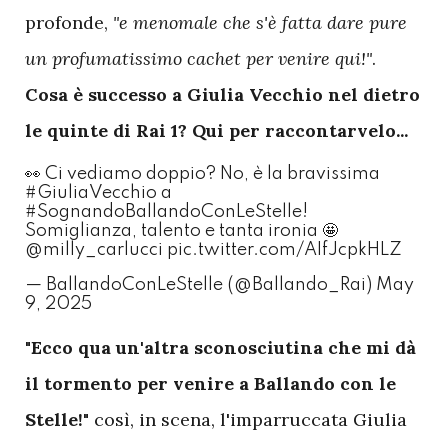
profonde,
"e menomale che s'è fatta dare pure
un profumatissimo cachet per venire qui!"
.
Cosa è successo a Giulia Vecchio nel dietro
le quinte di Rai 1? Qui per raccontarvelo...
👀 Ci vediamo doppio? No, è la bravissima
#GiuliaVecchio
a
#SognandoBallandoConLeStelle
!
Somiglianza, talento e tanta ironia 🤩
@milly_carlucci
pic.twitter.com/AIfJcpkHLZ
— BallandoConLeStelle (@Ballando_Rai)
May
9, 2025
"Ecco qua un'altra sconosciutina che mi dà
il tormento per venire a Ballando con le
Stelle!"
così, in scena, l'imparruccata Giulia