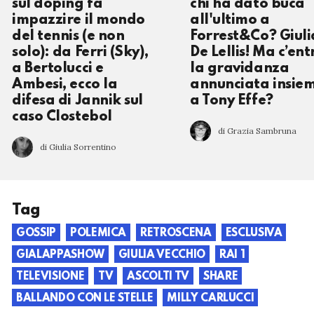
sul doping fa
chi ha dato buca
impazzire il mondo
all'ultimo a
del tennis (e non
Forrest&Co? Giuli
solo): da Ferri (Sky),
De Lellis! Ma c’ent
a Bertolucci e
la gravidanza
Ambesi, ecco la
annunciata insie
difesa di Jannik sul
a Tony Effe?
caso Clostebol
di Grazia Sambruna
di Giulia Sorrentino
Tag
GOSSIP
POLEMICA
RETROSCENA
ESCLUSIVA
GIALAPPASHOW
GIULIA VECCHIO
RAI 1
TELEVISIONE
TV
ASCOLTI TV
SHARE
BALLANDO CON LE STELLE
MILLY CARLUCCI