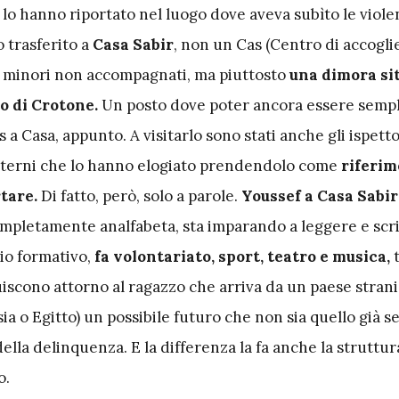
lo hanno riportato nel luogo dove aveva subìto le viole
 trasferito a
Casa Sabir
, non un Cas (Centro di accogl
r minori non accompagnati, ma piuttosto
una dimora si
io di Crotone.
Un posto dove poter ancora essere semp
 a Casa, appunto. A visitarlo sono stati anche gli ispetto
nterni che lo hanno elogiato prendendolo come
riferim
tare.
Di fatto, però, solo a parole.
Youssef a Casa Sabir
ompletamente analfabeta, sta imparando a leggere e scr
nio formativo,
fa volontariato, sport, teatro e musica,
t
uiscono attorno al ragazzo che arriva da un paese stran
ia o Egitto) un possibile futuro che non sia quello già 
 della delinquenza. E la differenza la fa anche la struttu
o.