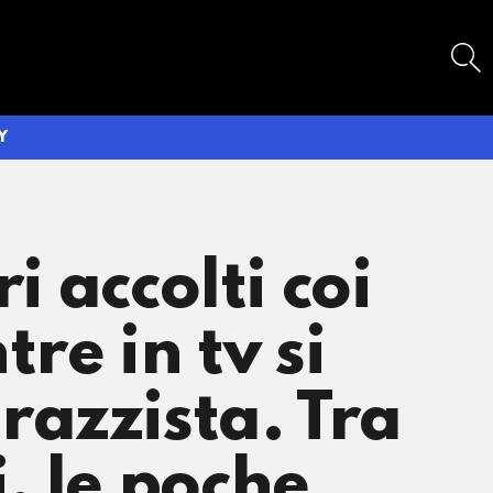
SEARCH
Y
i accolti coi
re in tv si
razzista. Tra
, le poche