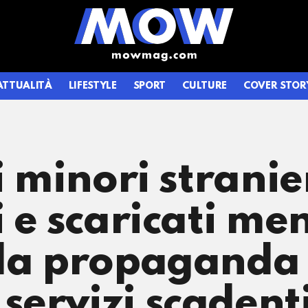
ATTUALITÀ
LIFESTYLE
SPORT
CULTURE
COVER STOR
i minori stranier
 e scaricati ment
la propaganda 
ervizi scadenti