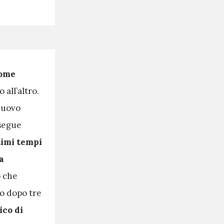
come
 all’altro.
 nuovo
osegue
timi tempi
a
o che
to dopo tre
ico di