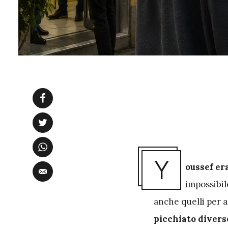
Y
oussef er
impossibil
anche quelli per 
picchiato divers