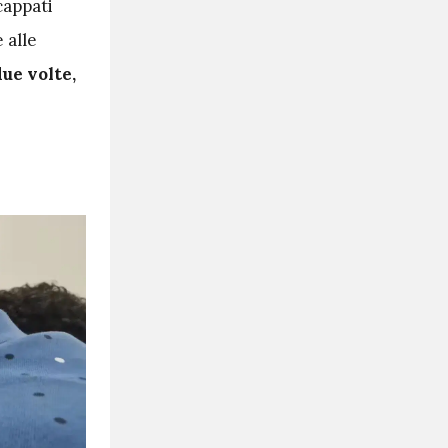
cappati
 alle
due volte,