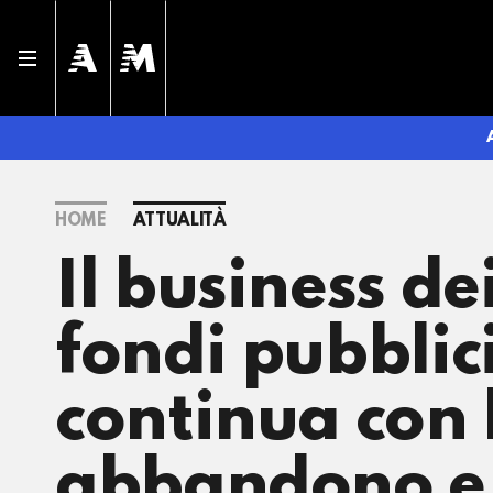
HOME
ATTUALITÀ
Il business de
fondi pubblici
continua con 
abbandono e s