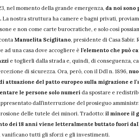
2023, nel momento della grande emergenza,
da noi sono 
.
La nostra struttura ha camere e bagni privati, proviam
sone e non come carte burocratiche, e solo così possiam
cconta
Manuelita Sciglitano
, presidente di Casa Sabir. R
e ad una casa dove accogliere è
l’elemento che può ca
azzi
e toglierli dalla strada e, quindi, di conseguenza, 
rcezione di sicurezza. Ora, però, con il Ddl n. 1896,
nuo
di attuazione del patto europeo sulla migrazione e l’a
iventare le persone solo numeri
da spostare e redistribu
appresentato dall’interruzione del prosieguo amministr
erosione delle tutele dei minori. Tradotto:
il minore il 
to dei 18 anni viene letteralmente buttato fuori dal
i vanificano tutti gli sforzi e gli investimenti.