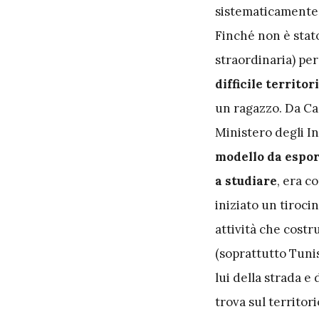
sistematicamente 
Finché non è stato
straordinaria) pe
difficile territor
un ragazzo. Da Cas
Ministero degli I
modello da espor
a studiare
, era c
iniziato un tiroci
attività che costr
(soprattutto Tunis
lui della strada e
trova sul territori