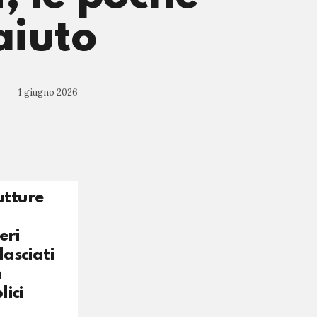
aiuto
1 giugno 2026
utture
eri
lasciati
n
lici