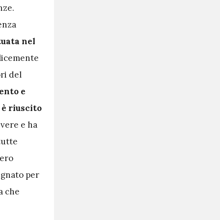
nze.
ienza
tuata nel
licemente
ri del
ento e
 è riuscito
ivere e ha
utte
iero
segnato per
ra che