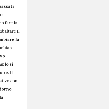
passati
o a
o fare la
ibaltare il
mbiare la
cambiare
vo
silo si
ire. Il
ativo con
giorno
la