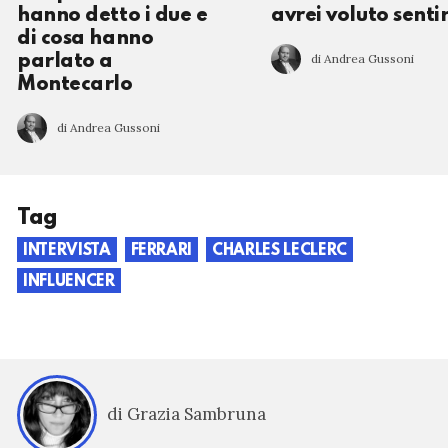
hanno detto i due e
avrei voluto senti
di cosa hanno
di Andrea Gussoni
parlato a
Montecarlo
di Andrea Gussoni
Tag
INTERVISTA
FERRARI
CHARLES LECLERC
INFLUENCER
di Grazia Sambruna