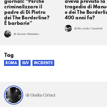
giornali: “Perché
aveva previsto la
criminalizzare il
tragedia di Manu
padre di Di Pietro
e dei The Borderli
dei The Borderline?
400 anni fa?
È barbarie”
di Riccardo Canaletti
di Alessio Mannino
Tag
ROMA
SUV
INCIDENTE
di Giulia Ciriaci