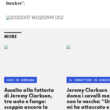
bunker”.
MORE
CAOS IN CAMPAGNA
IL CONDUTTORE IN GINOCC
Assalto alla fattoria
Jeremy Clarkson
di Jeremy Clarkson,
doma i cavalli ma
tra auto e fango:
non le vacche: “U
scoppia ancora la
mi ha attaccato e