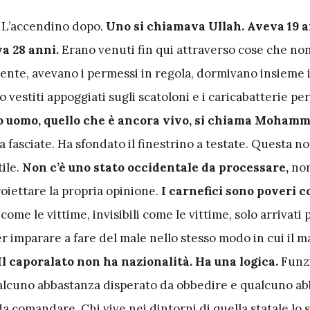
. L’accendino dopo.
Uno si chiamava Ullah. Aveva 19 a
va 28 anni.
Erano venuti fin qui attraverso cose che non
ente, avevano i permessi in regola, dormivano insieme 
ro vestiti appoggiati sugli scatoloni e i caricabatterie p
to uomo, quello che è ancora vivo, si chiama Mohamm
ia fasciate. Ha sfondato il finestrino a testate. Questa n
ile.
Non c’è uno stato occidentale da processare,
non
oiettare la propria opinione.
I carnefici sono poveri c
come le vittime, invisibili come le vittime, solo arrivati 
r imparare a fare del male nello stesso modo in cui il m
Il caporalato non ha nazionalità. Ha una logica.
Funz
alcuno abbastanza disperato da obbedire e qualcuno a
da comandare. Chi vive nei dintorni di quella statale lo 