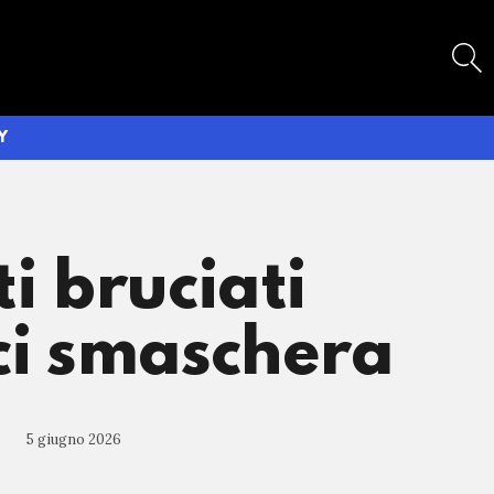
SEARCH
Y
i bruciati
 ci smaschera
5 giugno 2026