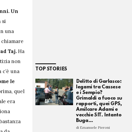
nni. Un
 si
in una
er chiamare
ad Taj.
Ha
otizia non
TOP STORIES
 c’è una
ome le
Delitto di Garlasco:
legami tra Cassese
prima, quel
e i Sempio?
Grimaldi a fuoco su
ale era
rapporti, quei GPS,
Amilcare Adami e
iona
vecchie SIT. Intanto
Buga…
bbastanza
di Emanuele Pieroni
sa da