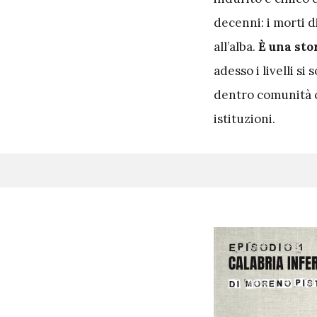
decenni: i morti d
all’alba.
È una sto
adesso i livelli s
dentro comunità ch
istituzioni.