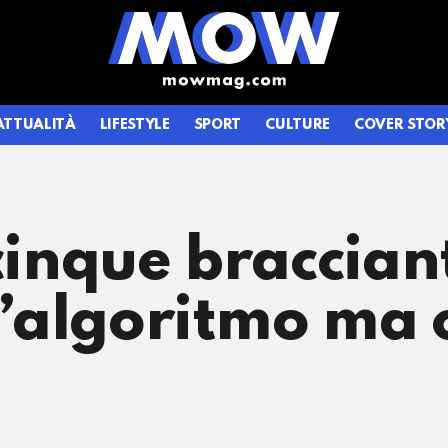
ATTUALITÀ
LIFESTYLE
SPORT
CULTURE
COVER STOR
cinque bracciant
 l’algoritmo ma