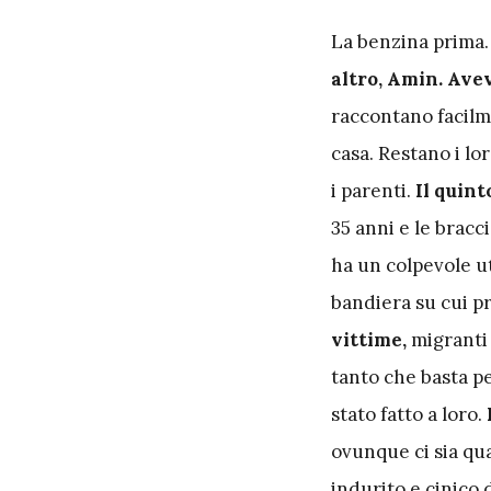
L
a benzina prima
altro, Amin. Ave
raccontano facilm
casa. Restano i lo
i parenti.
Il quin
35 anni e le bracc
ha un colpevole ut
bandiera su cui pr
vittime,
migranti 
tanto che basta pe
stato fatto a loro.
ovunque ci sia qu
indurito e cinico 