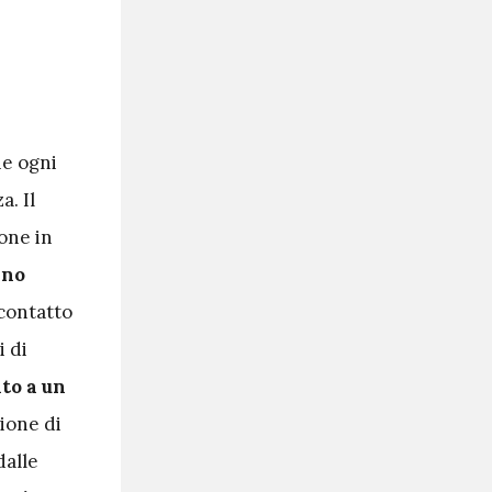
he ogni
a. Il
one in
ano
 contatto
i di
ato a un
ione di
dalle