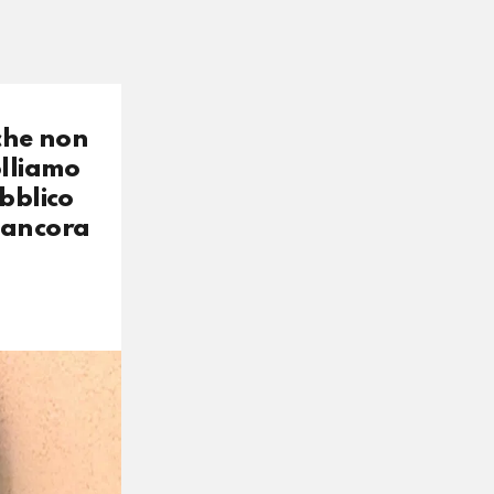
 che non
olliamo
ubblico
a ancora