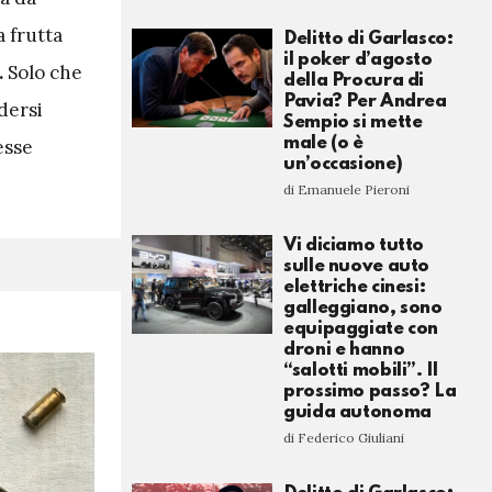
a frutta
Delitto di Garlasco:
il poker d’agosto
.
Solo che
della Procura di
Pavia? Per Andrea
dersi
Sempio si mette
male (o è
esse
un’occasione)
di Emanuele Pieroni
Vi diciamo tutto
sulle nuove auto
elettriche cinesi:
galleggiano, sono
equipaggiate con
droni e hanno
“salotti mobili”. Il
prossimo passo? La
guida autonoma
di Federico Giuliani