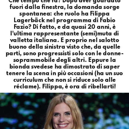
Che tempo che fa? Dopo aver guardato
fuori dalla finestra, la domanda sorge
spontanea: che ruolo ha Filippa
Lagerbäck nel programma di Fabio
Fazio? Di fatto, e da quasi 20 anni, è
l'ultima rappresentante (semi)muta di
valletta italiana. E proprio nel salotto
buono della sinistra visto che, da quelle
parti, sono progressisti solo con le donne-
soprammobile degli altri. Eppure la
bionda svedese ha dimostrato di saper
tenere la scena in più occasioni (ha un suo
curriculum che non si riduce solo alle
réclame). Filippa, è ora di ribellarti!