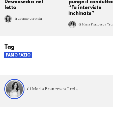
Desmosedici nel
punge il condutto
letto
“Fa interviste
inchinate”
di Cosimo Curatola
di Maria Francesca Troi
Tag
FABIO FAZIO
di Maria Francesca Troisi