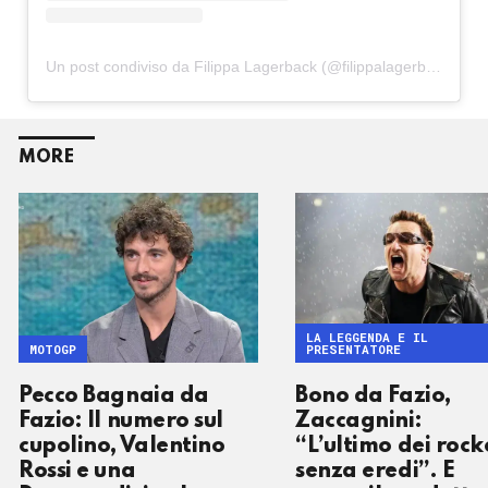
Un post condiviso da Filippa Lagerback (@filippalagerback)
MORE
LA LEGGENDA E IL
MOTOGP
PRESENTATORE
Pecco Bagnaia da
Bono da Fazio,
Fazio: Il numero sul
Zaccagnini:
cupolino, Valentino
“L’ultimo dei rock
Rossi e una
senza eredi”. E