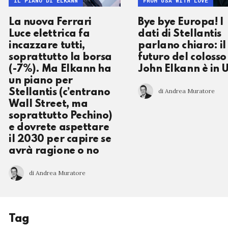
IL PIANO DI ELKANN
FROM USA WITH LOVE
La nuova Ferrari
Bye bye Europa! I
Luce elettrica fa
dati di Stellantis
incazzare tutti,
parlano chiaro: il
soprattutto la borsa
futuro del colosso
(-7%). Ma Elkann ha
John Elkann è in 
un piano per
di Andrea Muratore
Stellantis (c’entrano
Wall Street, ma
soprattutto Pechino)
e dovrete aspettare
il 2030 per capire se
avrà ragione o no
di Andrea Muratore
Tag