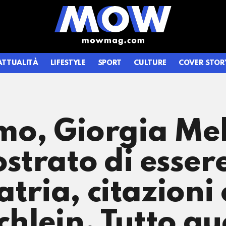
ATTUALITÀ
LIFESTYLE
SPORT
CULTURE
COVER STOR
ismo, Giorgia Me
trato di esser
tria, citazioni 
chlein. Tutto qu