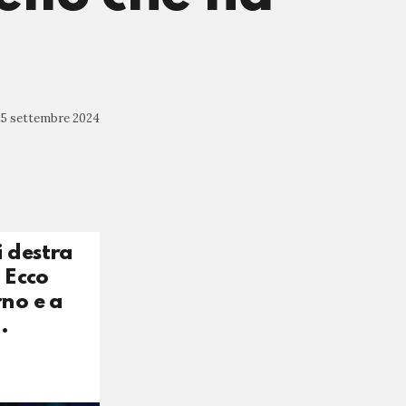
25 settembre 2024
i destra
 Ecco
rno e a
.