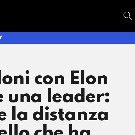
SEARCH
Y
loni con Elon
e una leader:
e la distanza
ello che ha