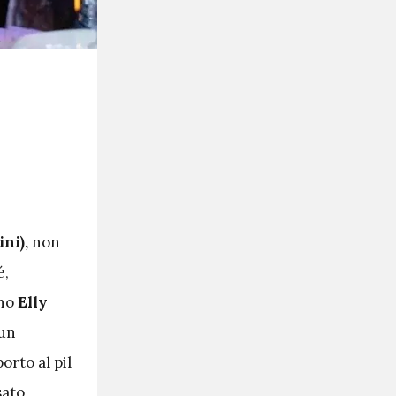
ini),
non
é,
no
Elly
 un
rto al pil
ato