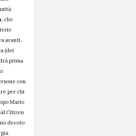
unità
a
, che
terie
a avanti.
a (dei
adrà prima
o:
persone con
re per chi
dopo Mario
al Citizen
suo devoto
rgia