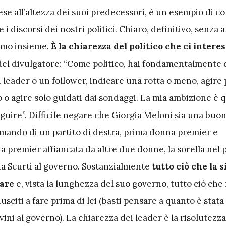
ese all’altezza dei suoi predecessori, è un esempio di c
i discorsi dei nostri politici. Chiaro, definitivo, senza 
amo insieme.
È la chiarezza del politico che ci intere
el divulgatore: “Come politico, hai fondamentalmente
 leader o un follower, indicare una rotta o meno, agire 
 o agire solo guidati dai sondaggi. La mia ambizione è q
guire”. Difficile negare che Giorgia Meloni sia una buon
mando di un partito di destra, prima donna premier e
premier affiancata da altre due donne, la sorella nel p
zia Scurti al governo. Sostanzialmente
tutto ciò che la s
fare
e, vista la lunghezza del suo governo, tutto ciò che
iusciti a fare prima di lei (basti pensare a quanto è stata
vini al governo). La chiarezza dei leader è la risolutezza