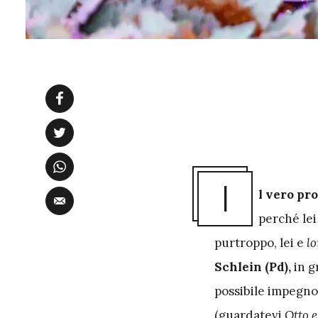
I
l vero pr
perché lei
purtroppo, lei e
lo
Schlein (Pd),
in g
possibile impegno
(guardatevi
Otto 