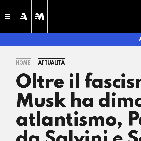
HOME
ATTUALITÀ
Oltre il fasc
Musk ha dimos
atlantismo, Pa
da Salvini e S