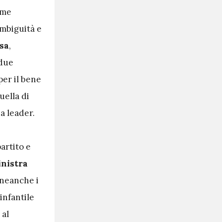
ome
ambiguità e
ssa
,
 due
per il bene
uella di
a leader.
artito e
inistra
 neanche i
 infantile
 al