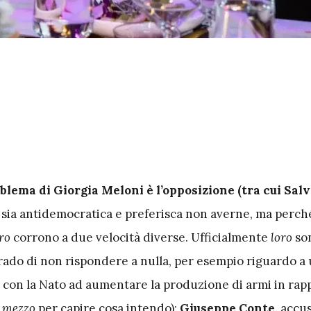
oblema di Giorgia Meloni è l’opposizione
(tra cui Salv
 sia antidemocratica e preferisca non averne, ma perch
ro
corrono a due velocità diverse. Ufficialmente
loro
so
rado di non rispondere a nulla, per esempio riguardo a
 con la Nato ad aumentare la produzione di armi in rappo
e mezzo
per capire cosa intendo);
Giuseppe Conte,
accus