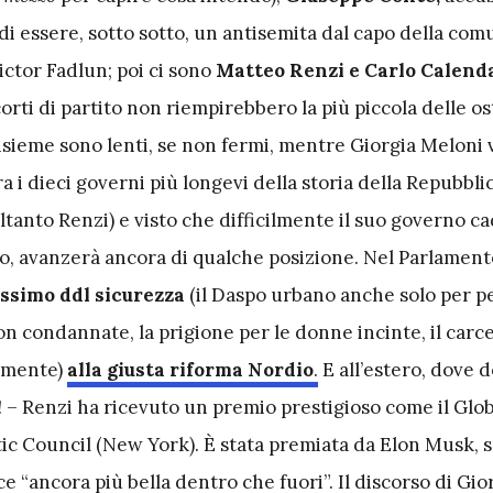
i essere, sotto sotto, un antisemita dal capo della com
ictor Fadlun; poi ci sono
Matteo
Renzi e Carlo Calend
corti di partito non riempirebbero la più piccola delle os
nsieme sono lenti, se non fermi, mentre Giorgia Meloni v
ra i dieci governi più longevi della storia della Repubblic
ltanto Renzi) e visto che difficilmente il suo governo c
no, avanzerà ancora di qualche posizione. Nel Parlament
essimo ddl sicurezza
(il Daspo urbano anche solo per 
n condannate, la prigione per le donne incinte, il carce
camente)
alla giusta riforma Nordio
.
E all’estero, dove 
 – Renzi ha ricevuto un premio prestigioso come il Glob
tic Council (New York). È stata premiata da Elon Musk, 
ce “ancora più bella dentro che fuori”. Il discorso di Gio