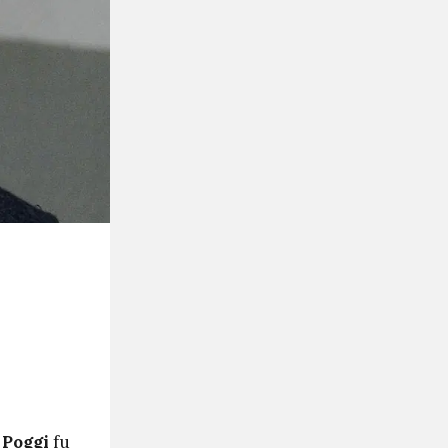
 Poggi
fu