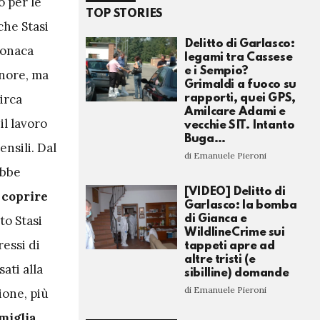
o per le
TOP STORIES
che Stasi
Delitto di Garlasco:
ronaca
legami tra Cassese
e i Sempio?
nore, ma
Grimaldi a fuoco su
irca
rapporti, quei GPS,
Amilcare Adami e
il lavoro
vecchie SIT. Intanto
Buga…
ensili. Dal
di Emanuele Pieroni
ebbe
[VIDEO] Delitto di
 coprire
Garlasco: la bomba
to Stasi
di Gianca e
WildlineCrime sui
ressi di
tappeti apre ad
altre tristi (e
ati alla
sibilline) domande
di Emanuele Pieroni
ione, più
miglia.