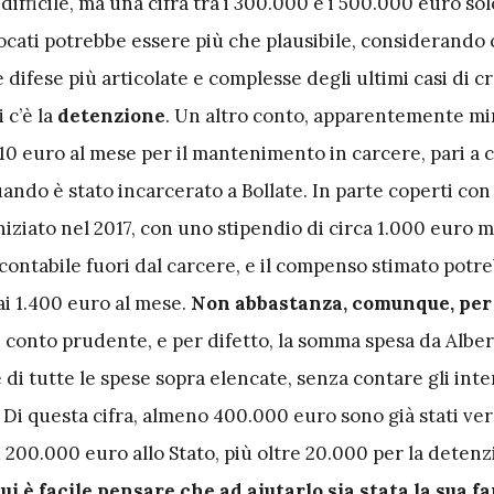
 difficile, ma una cifra tra i 300.000 e i 500.000 euro sol
ocati potrebbe essere più che plausibile, considerando 
 difese più articolate e complesse degli ultimi casi di c
i c’è la
detenzione
. Un altro conto, apparentemente mi
10 euro al mese per il mantenimento in carcere, pari a c
ndo è stato incarcerato a Bollate. In parte coperti con 
iniziato nel 2017, con uno stipendio di circa 1.000 euro m
contabile fuori dal carcere, e il compenso stimato potr
ai 1.400 euro al mese.
Non abbastanza, comunque, per
conto prudente, e per difetto, la somma spesa da Alber
e di tutte le spese sopra elencate, senza contare gli inte
. Di questa cifra, almeno 400.000 euro sono già stati vers
ù 200.000 euro allo Stato, più oltre 20.000 per la detenz
ui è facile pensare che ad aiutarlo sia stata la sua fa