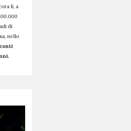
ra lì, a
 200.000
adi di
sa, nello
 conti
nni.