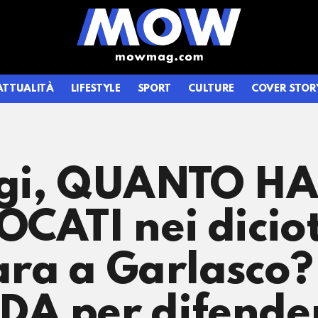
ATTUALITÀ
LIFESTYLE
SPORT
CULTURE
COVER STOR
ggi, QUANTO H
CATI nei diciot
ara a Garlasco?
 per difenders