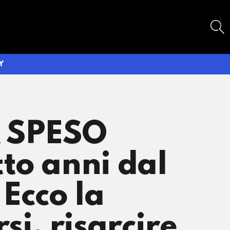
SEARCH
Y
A SPESO
to anni dal
 Ecco la
i, risarcire