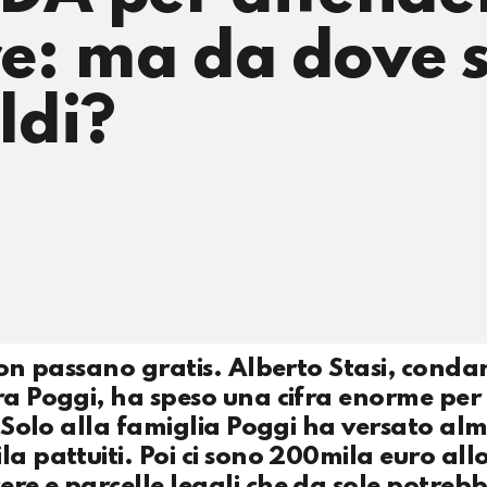
e: ma da dove s
ldi?
 non passano gratis. Alberto Stasi, cond
ara Poggi, ha speso una cifra enorme per
e. Solo alla famiglia Poggi ha versato al
a pattuiti. Poi ci sono 200mila euro all
re e parcelle legali che da sole potreb