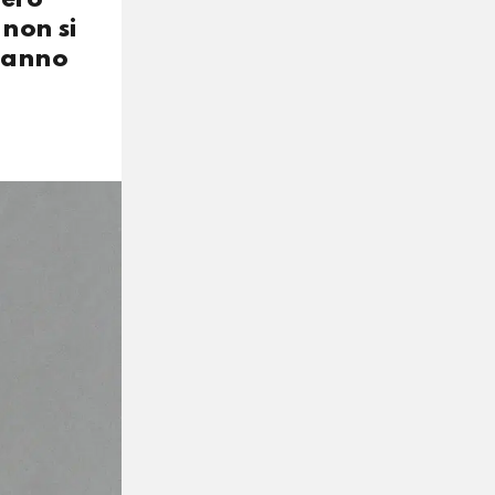
non si
 danno