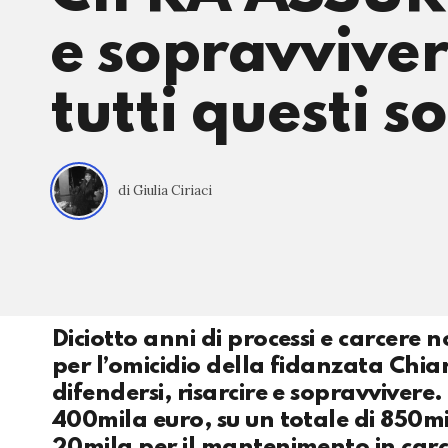
e sopravviver
tutti questi so
di Giulia Ciriaci
Diciotto anni di processi e carcere
per l’omicidio della fidanzata Chi
difendersi, risarcire e sopravviver
400mila euro, su un totale di 850mil
20mila per il mantenimento in carce