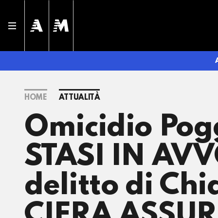
HOME
ATTUALITÀ
Omicidio Po
STASI IN AVVO
delitto di Chi
CIFRA ASSURDA