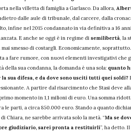
ta nella villetta di famiglia a Garlasco. Da allora,
Alber
indietro dalle aule di tribunale, dal carcere, dalla crona
lto, infine nel 2015 condannato in via definitiva a 16 ann
idanzata. E anche se oggi è in regime di
semilibertà
, la 
a mai smesso di costargli. Economicamente, soprattutto.
ta a fare rumore, con nuovi elementi investigativi che 
ità della sua condanna, la domanda è una sola:
quanto h
 la sua difesa, e da dove sono usciti tutti quei soldi?
L
ssionante. A partire dal risarcimento che Stasi deve all
n primo momento in 1,1 milioni di euro. Una somma ridott
a le parti, a circa 850.000 euro. Stando a quanto dichia
di Chiara, ne sarebbe arrivata solo la metà. “
Ma se dov
e giudiziario, sarei pronta a restituirli
”, ha detto. I