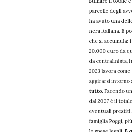
S
timare il totale è
parcelle degli avv
ha avuto una delle
nera italiana. E po
che si accumula: 1
20.000 euro da qua
da centralinista, 
2023 lavora come 
aggirarsi intorno 
tutto.
Facendo un 
dal 2007 è il total
eventuali prestiti
famiglia Poggi, pi
le spese legali.
E q