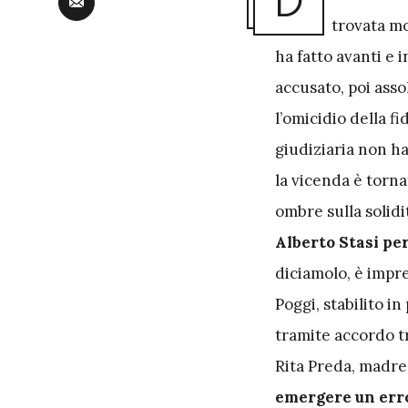
D
trovata mor
ha fatto avanti e 
accusato, poi asso
l’omicidio della f
giudiziaria non h
la vicenda è torna
ombre sulla solid
Alberto Stasi per
diciamolo, è impre
Poggi, stabilito i
tramite accordo tr
Rita Preda, madre 
emergere un error