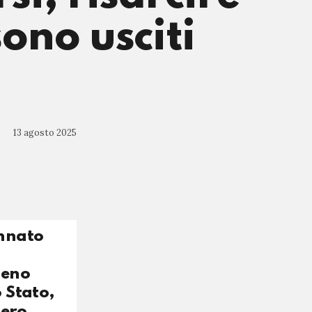
ono usciti
13 agosto 2025
annato
meno
o Stato,
bero