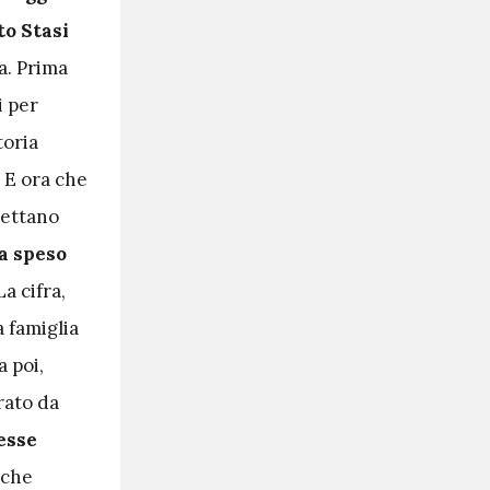
to Stasi
ca. Prima
i per
storia
 E ora che
gettano
a speso
a cifra,
a famiglia
a poi,
rato da
esse
l che