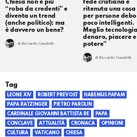
Chiesa non è più
fede cristiana è
“roba da credenti” e
ritenuta una cosa
diventa un trend
per persone debol
(anche politico): ma
poco intelligenti.
è davvero un bene?
Meglio tecnologia
denaro, piacere e
di Riccardo Canaletti
potere”
di Riccardo Canaletti
Tag
LEONE XIV
ROBERT PREVOST
HABEMUS PAPAM
PAPA RATZINGER
PIETRO PAROLIN
CARDINALE GIOVANNI BATTISTA RE
PAPA
CONCLAVE
ATTUALITÀ
CRONACA
OPINIONI
CULTURA
VATICANO
CHIESA