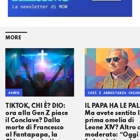
MORE
#AMEN
COSÌ È ABBASTANZA CHIAR
TIKTOK, CHI È? DIO:
IL PAPA HA LE PAL
ora alla Gen Z piace
Ma avete sentito 
il Conclave? Dalla
prima omelia di
morte di Francesco
Leone XIV? Altro 
al Fantapapa, la
moderato: “Oggi 