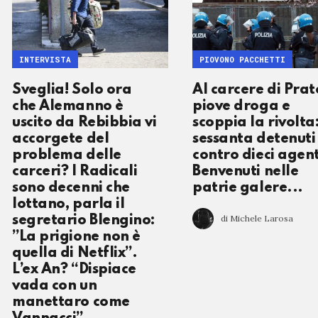
INTERVISTA
PIOVONO PACCHETTI
Sveglia! Solo ora
Al carcere di Prat
che Alemanno è
piove droga e
uscito da Rebibbia vi
scoppia la rivolta
accorgete del
sessanta detenuti
problema delle
contro dieci agent
carceri? I Radicali
Benvenuti nelle
sono decenni che
patrie galere...
lottano, parla il
di Michele Larosa
segretario Blengino:
”La prigione non è
quella di Netflix”.
L’ex An? “Dispiace
vada con un
manettaro come