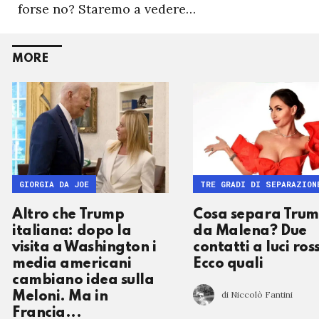
forse no? Staremo a vedere…
MORE
GIORGIA DA JOE
TRE GRADI DI SEPARAZION
Altro che Trump
Cosa separa Tru
italiana: dopo la
da Malena? Due
visita a Washington i
contatti a luci ros
media americani
Ecco quali
cambiano idea sulla
di Niccolò Fantini
Meloni. Ma in
Francia...