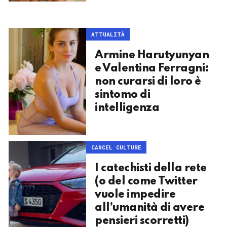
ATTUALITÀ
Armine Harutyunyan
e Valentina Ferragni:
non curarsi di loro è
sintomo di
intelligenza
CANCEL CULTURE
I catechisti della rete
(o del come Twitter
vuole impedire
all’umanità di avere
pensieri scorretti)