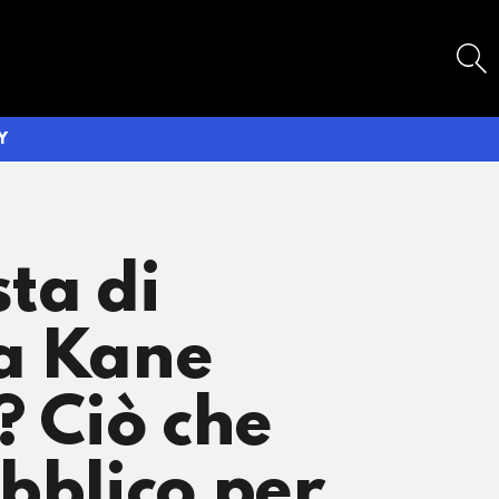
SEARCH
Y
ta di
 a Kane
? Ciò che
bblico per