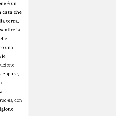
one è un
a casa che
la terra,
sentire la
 che
tro una
 le
luzione.
o; eppure,
a
ra
rooms
, con
igione