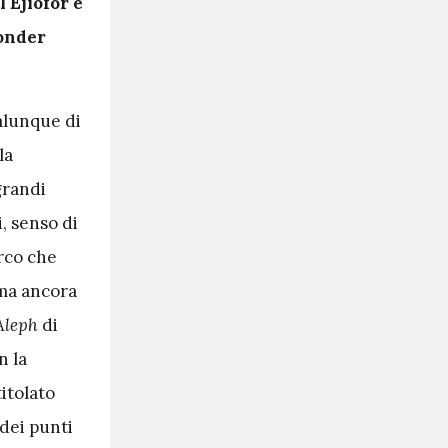
 Ejiofor e
Wonder
alunque di
la
grandi
, senso di
arco che
ima ancora
Aleph
di
n la
itolato
 dei punti