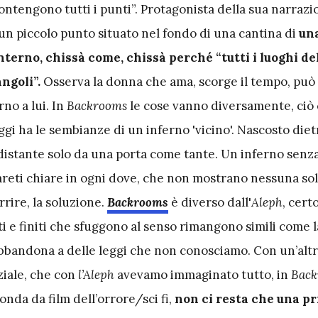
ontengono tutti i punti”. Protagonista della sua narrazi
n piccolo punto situato nel fondo di una cantina di
un
nterno, chissà come, chissà perché “tutti i luoghi del
angoli”.
Osserva la donna che ama, scorge il tempo, può 
rno a lui. In
Backrooms
le cose vanno diversamente, ciò
gi ha le sembianze di un inferno 'vicino'. Nascosto die
distante solo da una porta come tante. Un inferno senza
reti chiare in ogni dove, che non mostrano nessuna so
rrire, la soluzione.
Backrooms
è diverso dall'
Aleph
, cert
iti e finiti che sfuggono al senso rimangono simili come l
bbandona a delle leggi che non conosciamo. Con un’alt
ziale, che con
l’Aleph
avevamo immaginato tutto, in
Back
nda da film dell’orrore/sci fi,
non ci resta che una pr