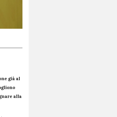
ne già al
ogliono
gnare alla