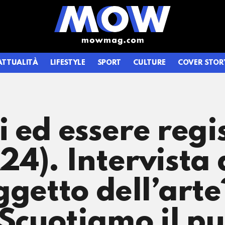
ATTUALITÀ
LIFESTYLE
SPORT
CULTURE
COVER STOR
 ed essere regis
4). Intervista
ggetto dell’arte
 Scuotiamo il pu