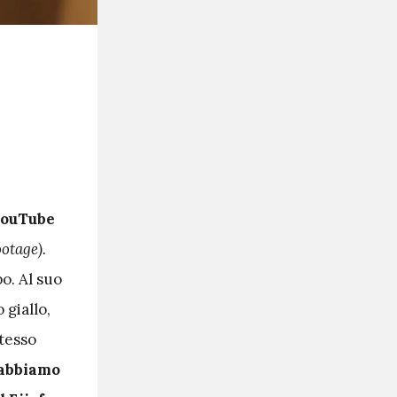
YouTube
otage).
o. Al suo
 giallo,
stesso
abbiamo