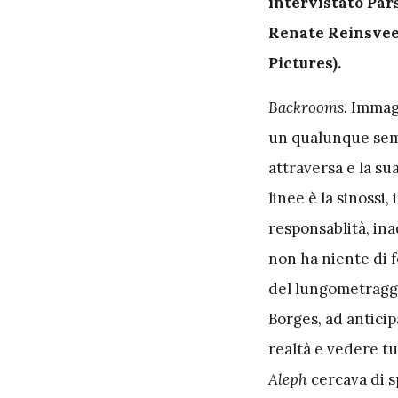
intervistato Par
Renate Reinsveen
Pictures).
Backrooms.
Immagi
un qualunque semi
attraversa e la su
linee è la sinossi
,
responsablità, in
non ha niente di f
del lungometraggio
Borges, ad anticip
realtà e vedere tu
Aleph
cercava di s