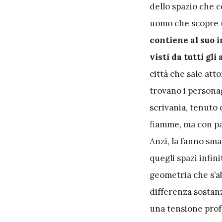
dello spazio che c
uomo che scopre u
contiene al suo i
visti da tutti gli 
città che sale atto
trovano i personag
scrivania, tenuto 
fiamme, ma con pa
Anzi, la fanno sma
quegli spazi infin
geometria che s’a
differenza sostan
una tensione profo