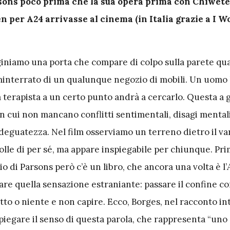
sons poco prima che la sua opera prima con Chiwetel
 per A24 arrivasse al cinema (in Italia grazie a I 
niamo una porta che compare di colpo sulla parete qu
nterrato di un qualunque negozio di mobili. Un uomo 
a terapista a un certo punto andrà a cercarlo. Questa a 
in cui non mancano conflitti sentimentali, disagi mentali
adeguatezza. Nel film osserviamo un terreno dietro il v
olle di per sé, ma appare inspiegabile per chiunque. Pr
 di Parsons però c’è un libro, che ancora una volta è l’
are quella sensazione estraniante: passare il confine co
tto o niente e non capire. Ecco, Borges, nel racconto int
piegare il senso di questa parola, che rappresenta “uno