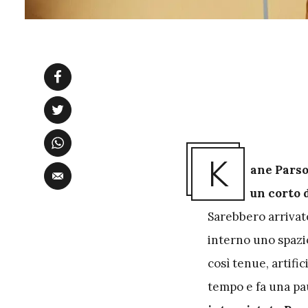
K
ane Parso
un corto 
Sarebbero arrivate
interno uno spazio
così tenue, artific
tempo e fa una pa