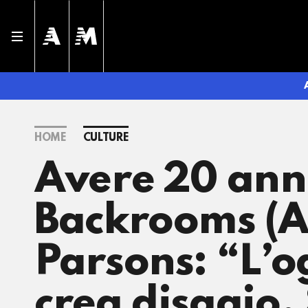
HOME
CULTURE
Avere 20 anni
Backrooms (A2
Parsons: “L’o
crea disagio.