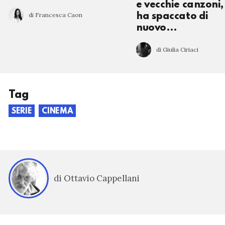
e vecchie canzoni,
di Francesca Caon
ha spaccato di
nuovo…
di Giulia Ciriaci
Tag
SERIE
CINEMA
di Ottavio Cappellani