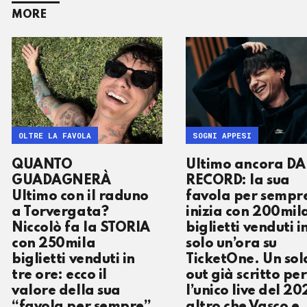
MORE
OLTRE LA FAVOLA
SOGNI APPESI
QUANTO
Ultimo ancora DA
GUADAGNERÀ
RECORD: la sua
Ultimo con il raduno
favola per sempr
a Torvergata?
inizia con 200mil
Niccolò fa la STORIA
biglietti venduti i
con 250mila
solo un’ora su
biglietti venduti in
TicketOne. Un sol
tre ore: ecco il
out già scritto per
valore della sua
l’unico live del 20
“favola per sempre”
altro che Vasco e