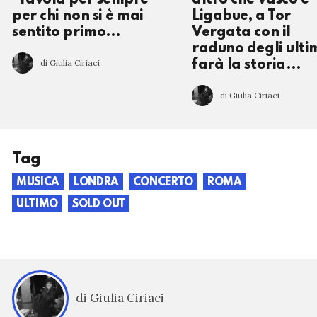
per chi non si è mai
Ligabue, a Tor
sentito primo…
Vergata con il
raduno degli ulti
di Giulia Ciriaci
farà la storia…
di Giulia Ciriaci
Tag
MUSICA
LONDRA
CONCERTO
ROMA
ULTIMO
SOLD OUT
di Giulia Ciriaci